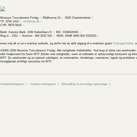
Museum Tusculanums Forlag
Rådhusvej 19
2920 Charlottenlund
Tlf. 3234 1414
info@mtp.dk
CVR: 8876 8418
Bank: Danske Bank, 1092 København K
BIC: DABADKKK
Reg.nr.: 1551
Kontonr.: 000 5252 520
IBAN: DK98 3000 000 5252520
www.mtp.dk er en e-mærket netbutik, og derfor har du altid adgang til e-mærkets gratis
Forbrugerhotline
, 
©2004–2020 Museum Tusculanums Forlag. Alle rettigheder forbeholdes. Ved brug af dette site anerkender og
eller tredjemand fra hvem MTF afleder sine rettigheder, samt at indholdet er ophavsretligt beskyttet og ik
MTF. Du anerkender og accepterer yderligere, at varemærker, kendetegn, varenavne, logoer og produkter v
forudgående skriftligt samtykke fra MTF.
Handelsbetingelser
Juridiske betingelser
Behandling af personlige oplysninger