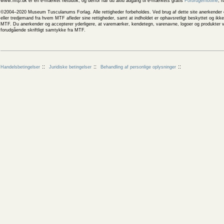
www.mtp.dk er en e-mærket netbutik, og derfor har du altid adgang til e-mærkets gratis
Forbrugerhotline
, 
©2004–2020 Museum Tusculanums Forlag. Alle rettigheder forbeholdes. Ved brug af dette site anerkender og
eller tredjemand fra hvem MTF afleder sine rettigheder, samt at indholdet er ophavsretligt beskyttet og ik
MTF. Du anerkender og accepterer yderligere, at varemærker, kendetegn, varenavne, logoer og produkter v
forudgående skriftligt samtykke fra MTF.
Handelsbetingelser
Juridiske betingelser
Behandling af personlige oplysninger