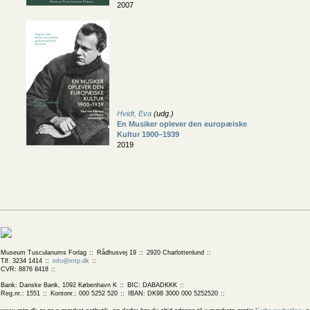
2007
Hvidt, Eva
(udg.)
En Musiker oplever den europæiske
Kultur 1900–1939
2019
Museum Tusculanums Forlag
Rådhusvej 19
2920 Charlottenlund
Tlf. 3234 1414
info@mtp.dk
CVR: 8876 8418
Bank: Danske Bank, 1092 København K
BIC: DABADKKK
Reg.nr.: 1551
Kontonr.: 000 5252 520
IBAN: DK98 3000 000 5252520