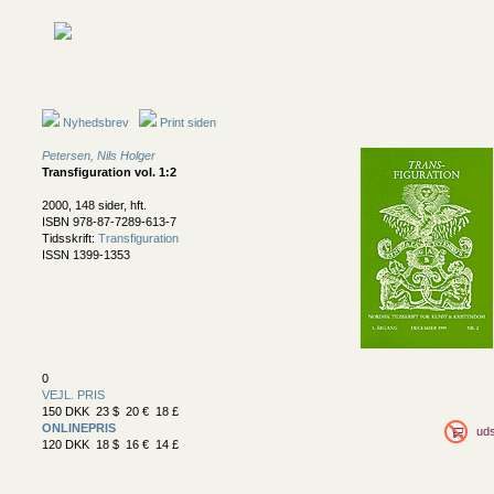
Nyhedsbrev
Print siden
Petersen, Nils Holger
Transfiguration vol. 1:2
2000, 148 sider, hft.
ISBN 978-87-7289-613-7
Tidsskrift:
Transfiguration
ISSN 1399-1353
0
VEJL. PRIS
150 DKK 23 $ 20 € 18 £
ONLINEPRIS
uds
120 DKK 18 $ 16 € 14 £