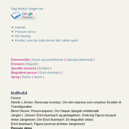
Søg direkte i bogen her
▼ Indhold
▼ Pressen skrev
▼ Din mening
▼ Kunder, som har købt denne titel, købte også
Emneområde |
Kunst og kunsthistorie
|
Litteraturvidenskab
|
Emneord |
Biografi
|
Specifikt emneord |
Emblem
|
Biograferet person |
Erich Auerbach
|
Sprog |
Dansk
|
Norsk
|
Indhold
Forord
Henrik v. Achen: Renovata ivventus. Om den
impresa
som smykker forsiden til
Transfiguration
Bernt Olsson: Pictura loquens. Om Haquin Spegels emblematik
Jørgen I. Jensen: Erich Auerbach og gentagelsen. Omkring
Figura
-essayet
Anton Jørgensen: Om Erich Auerbach. En biografisk skitse
Erich Auerbach: Figura (oversat af Anton Jørgensen)
Pressen skrev