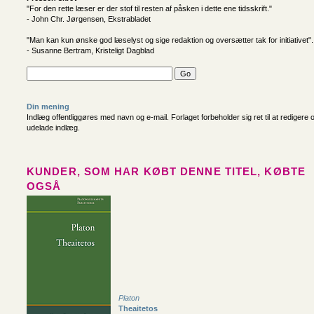
"For den rette læser er der stof til resten af påsken i dette ene tidsskrift."
- John Chr. Jørgensen, Ekstrabladet
"Man kan kun ønske god læselyst og sige redaktion og oversætter tak for initiativet".
- Susanne Bertram, Kristeligt Dagblad
Din mening
Indlæg offentliggøres med navn og e-mail. Forlaget forbeholder sig ret til at redigere 
udelade indlæg.
KUNDER, SOM HAR KØBT DENNE TITEL, KØBTE
OGSÅ
Platon
Theaitetos