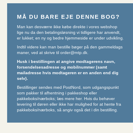
MÅ DU BARE EJE DENNE BOG?
Man kan desværre ikke købe direkte i vores webshop
lige nu da den betalingsløsning vi tidligere har anvendt,
er lukket; en ny og bedre hjemmeside er under udvikling.
Indtil videre kan man bestille bøger på den gammeldags
maner, ved at skrive til
order@mtp.dk
.
Husk i bestillingen at angive modtagerens navn,
forsendelsesadresse og mobilnummer (samt
mailadresse hvis modtageren er en anden end dig
selv).
Bestillinger sendes med PostNord, som udgangspunkt
som pakker til afhentning i pakkeshop eller
pakkeboks/nærboks;
læs mere her
. Hvis du behøver
levering til døren eller ikke har mulighed for at hente fra
pakkeboks/nærboks, så angiv også det i din bestilling.