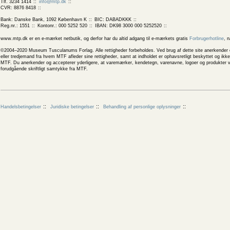
Tlf. 3234 1414
info@mtp.dk
CVR: 8876 8418
Bank: Danske Bank, 1092 København K
BIC: DABADKKK
Reg.nr.: 1551
Kontonr.: 000 5252 520
IBAN: DK98 3000 000 5252520
www.mtp.dk er en e-mærket netbutik, og derfor har du altid adgang til e-mærkets gratis
Forbrugerhotline
, 
©2004–2020 Museum Tusculanums Forlag. Alle rettigheder forbeholdes. Ved brug af dette site anerkender og
eller tredjemand fra hvem MTF afleder sine rettigheder, samt at indholdet er ophavsretligt beskyttet og ik
MTF. Du anerkender og accepterer yderligere, at varemærker, kendetegn, varenavne, logoer og produkter v
forudgående skriftligt samtykke fra MTF.
Handelsbetingelser
Juridiske betingelser
Behandling af personlige oplysninger