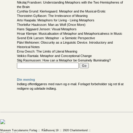
Nikolaj Frandsen: Understanding Metaphors with the Two Hemispheres of
the Brain
Cynthia Grund: Kierkegaard. Metaphor and the Musical-Erotic
Thorsteinn Gylfason: The Irrelevance of Meaning
Arto Haapala: Metaphors for Living - Living Metaphors
Thorleifur Hauksson: Man as Wolf (Once More)
Hans Siggaard Jensen: Visual Metaphors
Hroar Klempe: Musicalisation of Metaphor and Metaphoricalness in Music
Svend Erik Larsen: Metaphor - a Semiotic Perspective
Päivi Mehtonen: Obscurity as a Linguistic Device. Introductory and
Historical Notes
Erna Oesch: The Limits of Literal Meaning
Veikko Rantala: Metaphor and Conceptional Change
Stig Rasmussen: How can a Metaphor be Genuinely Illuminating?
Din mening
Indlæg offentliggøres med navn og e-mail. Forlaget forbeholder sig ret til at
redigere og udelade indlæg.
Museum Tusculanums Forlag
Rådhusvej 19
2920 Charlottenlund