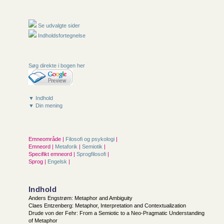
Se udvalgte sider
Indholdsfortegnelse
Søg direkte i bogen her
▼ Indhold
▼ Din mening
Emneområde |
Filosofi og psykologi
|
Emneord |
Metaforik
|
Semiotik
|
Specifikt emneord |
Sprogfilosofi
|
Sprog |
Engelsk
|
Indhold
Anders Engstrøm: Metaphor and Ambiguity
Claes Entzenberg: Metaphor, Interpretation and Contextualization
Drude von der Fehr: From a Semiotic to a Neo-Pragmatic Understanding
of Metaphor