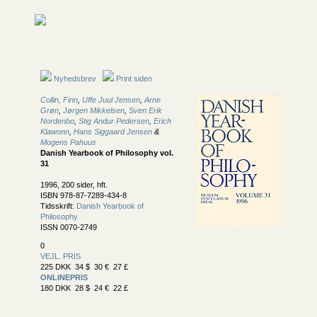
Nyhedsbrev
Print siden
Collin, Finn
,
Uffe Juul Jensen
,
Arne
Grøn
,
Jørgen Mikkelsen
,
Sven Erik
Nordenbo
,
Stig Andur Pedersen
,
Erich
Klawonn
,
Hans Siggaard Jensen
&
Mogens Pahuus
Danish Yearbook of Philosophy vol.
31
1996, 200 sider, hft.
ISBN 978-87-7289-434-8
Tidsskrift:
Danish Yearbook of
Philosophy
ISSN 0070-2749
0
VEJL. PRIS
225 DKK 34 $ 30 € 27 £
ONLINEPRIS
180 DKK 28 $ 24 € 22 £