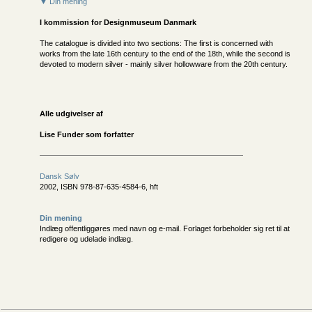
▼ Din mening
I kommission for
Designmuseum Danmark
The catalogue is divided into two sections: The first is concerned with
works from the late 16th century to the end of the 18th, while the second is
devoted to modern silver - mainly silver hollowware from the 20th century.
Alle udgivelser af
Lise Funder som forfatter
Dansk Sølv
2002, ISBN 978-87-635-4584-6, hft
Din mening
Indlæg offentliggøres med navn og e-mail. Forlaget forbeholder sig ret til at
redigere og udelade indlæg.