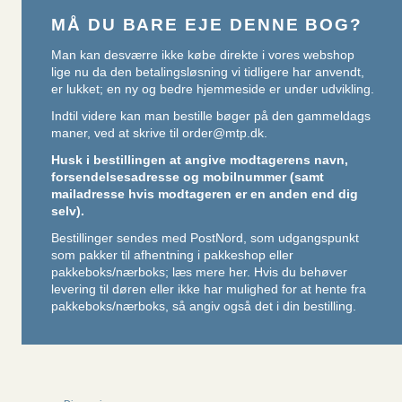
MÅ DU BARE EJE DENNE BOG?
Man kan desværre ikke købe direkte i vores webshop
lige nu da den betalingsløsning vi tidligere har anvendt,
er lukket; en ny og bedre hjemmeside er under udvikling.
Indtil videre kan man bestille bøger på den gammeldags
maner, ved at skrive til
order@mtp.dk
.
Husk i bestillingen at angive modtagerens navn,
forsendelsesadresse og mobilnummer (samt
mailadresse hvis modtageren er en anden end dig
selv).
Bestillinger sendes med PostNord, som udgangspunkt
som pakker til afhentning i pakkeshop eller
pakkeboks/nærboks;
læs mere her
. Hvis du behøver
levering til døren eller ikke har mulighed for at hente fra
pakkeboks/nærboks, så angiv også det i din bestilling.