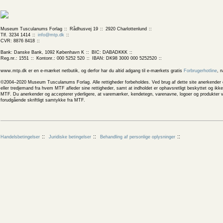
Museum Tusculanums Forlag
Rådhusvej 19
2920 Charlottenlund
Tlf. 3234 1414
info@mtp.dk
CVR: 8876 8418
Bank: Danske Bank, 1092 København K
BIC: DABADKKK
Reg.nr.: 1551
Kontonr.: 000 5252 520
IBAN: DK98 3000 000 5252520
www.mtp.dk er en e-mærket netbutik, og derfor har du altid adgang til e-mærkets gratis
Forbrugerhotline
, 
©2004–2020 Museum Tusculanums Forlag. Alle rettigheder forbeholdes. Ved brug af dette site anerkender og
eller tredjemand fra hvem MTF afleder sine rettigheder, samt at indholdet er ophavsretligt beskyttet og ik
MTF. Du anerkender og accepterer yderligere, at varemærker, kendetegn, varenavne, logoer og produkter v
forudgående skriftligt samtykke fra MTF.
Handelsbetingelser
Juridiske betingelser
Behandling af personlige oplysninger