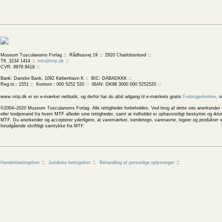
Museum Tusculanums Forlag
Rådhusvej 19
2920 Charlottenlund
Tlf. 3234 1414
info@mtp.dk
CVR: 8876 8418
Bank: Danske Bank, 1092 København K
BIC: DABADKKK
Reg.nr.: 1551
Kontonr.: 000 5252 520
IBAN: DK98 3000 000 5252520
www.mtp.dk er en e-mærket netbutik, og derfor har du altid adgang til e-mærkets gratis
Forbrugerhotline
, 
©2004–2020 Museum Tusculanums Forlag. Alle rettigheder forbeholdes. Ved brug af dette site anerkender og
eller tredjemand fra hvem MTF afleder sine rettigheder, samt at indholdet er ophavsretligt beskyttet og ik
MTF. Du anerkender og accepterer yderligere, at varemærker, kendetegn, varenavne, logoer og produkter v
forudgående skriftligt samtykke fra MTF.
Handelsbetingelser
Juridiske betingelser
Behandling af personlige oplysninger