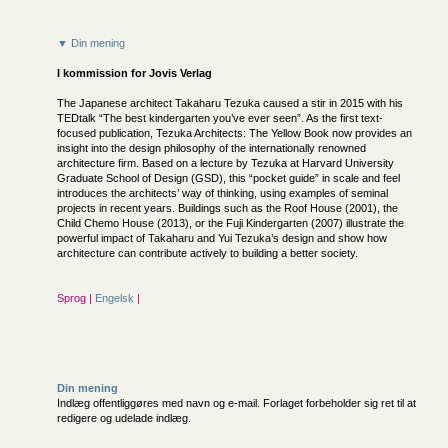
▼ Din mening
I kommission for
Jovis Verlag
The Japanese architect Takaharu Tezuka caused a stir in 2015 with his
TEDtalk “The best kindergarten you’ve ever seen”. As the first text-
focused publication, Tezuka Architects: The Yellow Book now provides an
insight into the design philosophy of the internationally renowned
architecture firm. Based on a lecture by Tezuka at Harvard University
Graduate School of Design (GSD), this “pocket guide” in scale and feel
introduces the architects’ way of thinking, using examples of seminal
projects in recent years. Buildings such as the Roof House (2001), the
Child Chemo House (2013), or the Fuji Kindergarten (2007) illustrate the
powerful impact of Takaharu and Yui Tezuka’s design and show how
architecture can contribute actively to building a better society.
Sprog |
Engelsk
|
Din mening
Indlæg offentliggøres med navn og e-mail. Forlaget forbeholder sig ret til at
redigere og udelade indlæg.