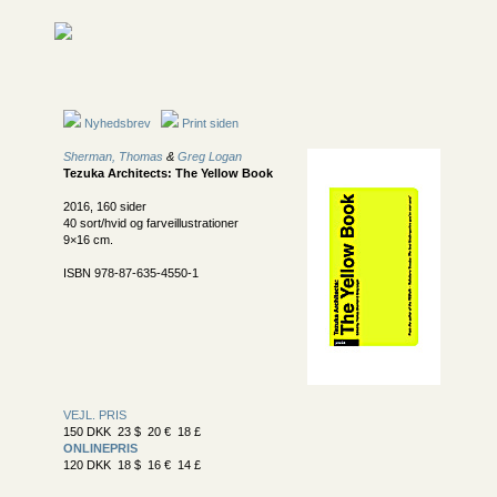
Nyhedsbrev
Print siden
Sherman, Thomas
&
Greg Logan
Tezuka Architects: The Yellow Book
2016, 160 sider
40 sort/hvid og farveillustrationer
9×16 cm.
ISBN 978-87-635-4550-1
VEJL. PRIS
150 DKK 23 $ 20 € 18 £
ONLINEPRIS
120 DKK 18 $ 16 € 14 £