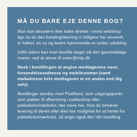
MÅ DU BARE EJE DENNE BOG?
Man kan desværre ikke købe direkte i vores webshop
lige nu da den betalingsløsning vi tidligere har anvendt,
er lukket; en ny og bedre hjemmeside er under udvikling.
Indtil videre kan man bestille bøger på den gammeldags
maner, ved at skrive til
order@mtp.dk
.
Husk i bestillingen at angive modtagerens navn,
forsendelsesadresse og mobilnummer (samt
mailadresse hvis modtageren er en anden end dig
selv).
Bestillinger sendes med PostNord, som udgangspunkt
som pakker til afhentning i pakkeshop eller
pakkeboks/nærboks;
læs mere her
. Hvis du behøver
levering til døren eller ikke har mulighed for at hente fra
pakkeboks/nærboks, så angiv også det i din bestilling.