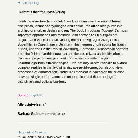
▼ Din mening
I kommission for
Jovis Verlag
Landscape architects Topotek 1 work as commuters across different
disciplines, landscape-typologies and scales; the office also jaunts into
architecture, urban design and art. The book introduces Topotek 1's most
important approaches and methods, and showcases ten significant
projects and works in detail, among them The Big Dig in Xi'an, China,
Superkilen in Copenhagen, Denmark, the Heerenschürli sports facilities in
Zurich, and the Castle Park in Wolfsburg, Germany. Collaboration partners
from the fields of architecture, art and design, private and public clients,
planners, project managers, and contractors consider the joint
undertakings from different angles. This not only allows readers to picture
complex realities in the field of landscape architecture, but also to view
processes of collaboration. Particular emphasis is placed on the relation
between single performance and cooperation, and the crossing of
disciplinary and cultural borders.
Sprog |
Engelsk
|
Alle udgivelser af
Barbara Steiner som redaktør
Negotiating Spaces
2010, ISBN 978-87-635-3675-2, hft