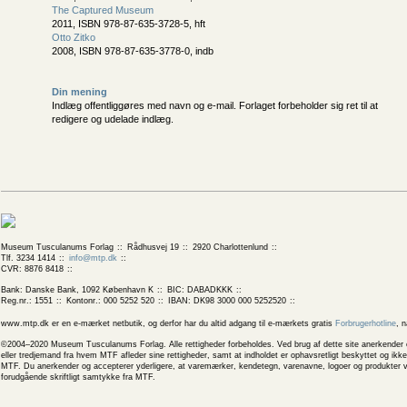
The Captured Museum
2011, ISBN 978-87-635-3728-5, hft
Otto Zitko
2008, ISBN 978-87-635-3778-0, indb
Din mening
Indlæg offentliggøres med navn og e-mail. Forlaget forbeholder sig ret til at
redigere og udelade indlæg.
Museum Tusculanums Forlag
Rådhusvej 19
2920 Charlottenlund
Tlf. 3234 1414
info@mtp.dk
CVR: 8876 8418
Bank: Danske Bank, 1092 København K
BIC: DABADKKK
Reg.nr.: 1551
Kontonr.: 000 5252 520
IBAN: DK98 3000 000 5252520
www.mtp.dk er en e-mærket netbutik, og derfor har du altid adgang til e-mærkets gratis
Forbrugerhotline
, 
©2004–2020 Museum Tusculanums Forlag. Alle rettigheder forbeholdes. Ved brug af dette site anerkender og
eller tredjemand fra hvem MTF afleder sine rettigheder, samt at indholdet er ophavsretligt beskyttet og ik
MTF. Du anerkender og accepterer yderligere, at varemærker, kendetegn, varenavne, logoer og produkter v
forudgående skriftligt samtykke fra MTF.