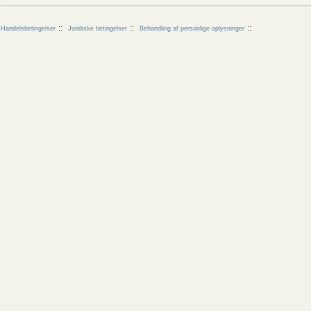
Handelsbetingelser
Juridiske betingelser
Behandling af personlige oplysninger