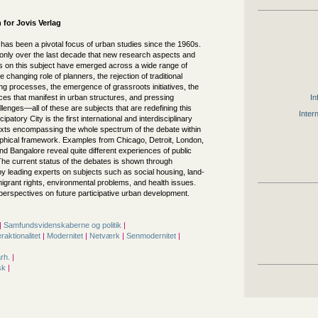
 for
Jovis Verlag
” has been a pivotal focus of urban studies since the 1960s.
 only over the last decade that new research aspects and
es on this subject have emerged across a wide range of
e changing role of planners, the rejection of traditional
g processes, the emergence of grassroots initiatives, the
nces that manifest in urban structures, and pressing
In
llenges—all of these are subjects that are redefining this
Inter
icipatory City is the first international and interdisciplinary
texts encompassing the whole spectrum of the debate within
phical framework. Examples from Chicago, Detroit, London,
nd Bangalore reveal quite different experiences of public
 The current status of the debates is shown through
by leading experts on subjects such as social housing, land-
migrant rights, environmental problems, and health issues.
perspectives on future participative urban development.
|
Samfunds­videnskaberne og politik
|
eraktionalitet
|
Modernitet
|
Netværk
|
Senmodernitet
|
årh.
|
sk
|