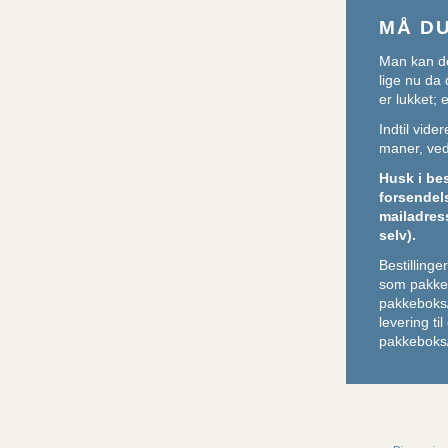
MÅ D
Man kan de
lige nu da 
er lukket;
Indtil vid
maner, ved 
Husk i be
forsendel
mailadres
selv).
Bestilling
som pakker
pakkeboks
levering ti
pakkeboks/