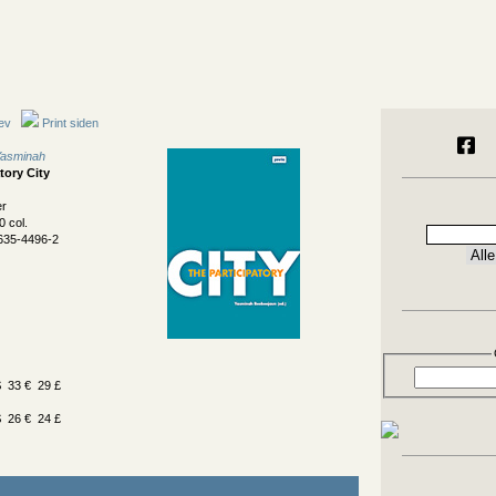
ev
Print siden
Yasminah
tory City
er
0 col.
635-4496-2
 33 € 29 £
 26 € 24 £