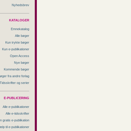
Nyhedsbrev
KATALOGER
Emnekatalog
Alle bøger
Kun trykte bøger
Kun e-publikationer
Open Access
Nye bøger
Kommende bøger
øger fra andre forlag
Tidsskrifter og serier
E-PUBLICERING
Alle e-publikationer
Alle e-tidsskrifter
n gratis e-publikation
ælp til e-publikationer