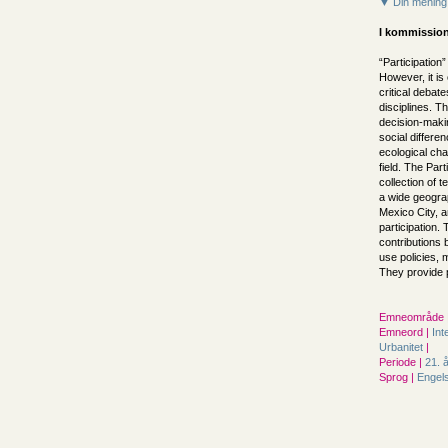
▼ Din mening
I kommission
“Participation
However, it is
critical debat
disciplines. Th
decision-makin
social differe
ecological cha
field. The Part
collection of 
a wide geogra
Mexico City, a
participation.
contributions 
use policies, 
They provide 
Emneområde 
Emneord |
Int
Urbanitet
|
Periode |
21. 
Sprog |
Engel