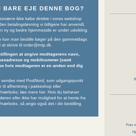
U BARE EJE DENNE BOG?
sværre ikke købe direkte i vores webshop
den betalingsløsning vi tidligere har anvendt,
 en ny og bedre hjemmeside er under udvikling.
ere kan man bestille bøger på den gammeldags
at skrive til
order@mtp.dk
.
stillingen at angive modtagerens navn,
sesadresse og mobilnummer (samt
se hvis modtageren er en anden end dig
B
er sendes med PostNord, som udgangspunkt
 til afhentning i pakkeshop eller
/nærboks;
læs mere her
. Hvis du behøver
l døren eller ikke har mulighed for at hente fra
nærboks, så angiv også det i din bestilling.
Prøv e
Hj