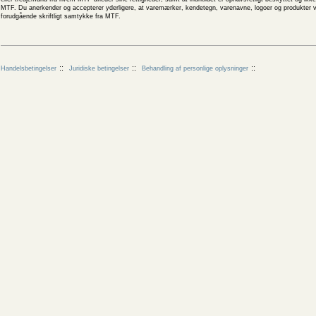
MTF. Du anerkender og accepterer yderligere, at varemærker, kendetegn, varenavne, logoer og produkter v
forudgående skriftligt samtykke fra MTF.
Handelsbetingelser
Juridiske betingelser
Behandling af personlige oplysninger