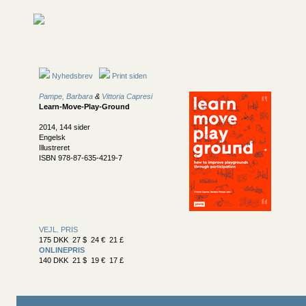
Nyhedsbrev
Print siden
Pampe, Barbara
&
Vittoria Capresi
Learn-Move-Play-Ground
2014, 144 sider
Engelsk
Illustreret
ISBN 978-87-635-4219-7
VEJL. PRIS
175 DKK 27 $ 24 € 21 £
ONLINEPRIS
140 DKK 21 $ 19 € 17 £