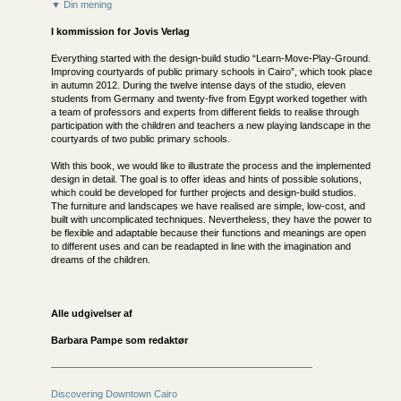
▼ Din mening
I kommission for
Jovis Verlag
Everything started with the design-build studio “Learn-Move-Play-Ground.
Improving courtyards of public primary schools in Cairo”, which took place
in autumn 2012. During the twelve intense days of the studio, eleven
students from Germany and twenty-five from Egypt worked together with
a team of professors and experts from different fields to realise through
participation with the children and teachers a new playing landscape in the
courtyards of two public primary schools.
With this book, we would like to illustrate the process and the implemented
design in detail. The goal is to offer ideas and hints of possible solutions,
which could be developed for further projects and design-build studios.
The furniture and landscapes we have realised are simple, low-cost, and
built with uncomplicated techniques. Nevertheless, they have the power to
be flexible and adaptable because their functions and meanings are open
to different uses and can be readapted in line with the imagination and
dreams of the children.
Alle udgivelser af
Barbara Pampe som redaktør
Discovering Downtown Cairo