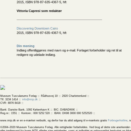
2015, ISBN 978-87-635-4367-5, hft
Vittoria Capresi som redaktør
Discovering Downtown Cairo
2015, ISBN 978-87-635-4367-5, hft
Din mening
Indlæg offentliggøres med navn og e-mail. Forlaget forbeholder sig ret til at
redigere og udelade indlæg.
Museum Tusculanums Forlag
Rådhusvej 19
2920 Charlottenlund
Tlf. 3234 1414
info@mtp.dk
CVR: 8876 8418
Bank: Danske Bank, 1092 København K
BIC: DABADKKK
Reg.nr.: 1551
Kontonr.: 000 5252 520
IBAN: DK98 3000 000 5252520
www.mtp.dk er en e-mærket netbutik, og derfor har du altid adgang til e-mærkets gratis
Forbrugerhotline
, 
©2004–2020 Museum Tusculanums Forlag. Alle rettigheder forbeholdes. Ved brug af dette site anerkender og
eller tredjemand fra hvem MTF afleder sine rettigheder, samt at indholdet er ophavsretligt beskyttet og ik