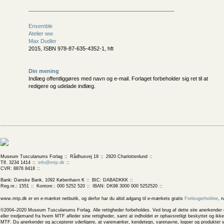
Ensemble
Atelier ww
Max Dudler
2015, ISBN 978-87-635-4352-1, hft
Din mening
Indlæg offentliggøres med navn og e-mail. Forlaget forbeholder sig ret til at
redigere og udelade indlæg.
Museum Tusculanums Forlag
Rådhusvej 19
2920 Charlottenlund
Tlf. 3234 1414
info@mtp.dk
CVR: 8876 8418
Bank: Danske Bank, 1092 København K
BIC: DABADKKK
Reg.nr.: 1551
Kontonr.: 000 5252 520
IBAN: DK98 3000 000 5252520
www.mtp.dk er en e-mærket netbutik, og derfor har du altid adgang til e-mærkets gratis
Forbrugerhotline
, 
©2004–2020 Museum Tusculanums Forlag. Alle rettigheder forbeholdes. Ved brug af dette site anerkender og
eller tredjemand fra hvem MTF afleder sine rettigheder, samt at indholdet er ophavsretligt beskyttet og ik
MTF. Du anerkender og accepterer yderligere, at varemærker, kendetegn, varenavne, logoer og produkter v