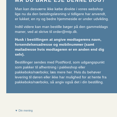
MÅ DU BARE EJE DENNE BOG?
Man kan desværre ikke købe direkte i vores webshop
lige nu da den betalingsløsning vi tidligere har anvendt,
er lukket; en ny og bedre hjemmeside er under udvikling.
Indtil videre kan man bestille bøger på den gammeldags
maner, ved at skrive til
order@mtp.dk
.
Husk i bestillingen at angive modtagerens navn,
forsendelsesadresse og mobilnummer (samt
mailadresse hvis modtageren er en anden end dig
selv).
Bestillinger sendes med PostNord, som udgangspunkt
som pakker til afhentning i pakkeshop eller
pakkeboks/nærboks;
læs mere her
. Hvis du behøver
levering til døren eller ikke har mulighed for at hente fra
pakkeboks/nærboks, så angiv også det i din bestilling.
▼ Din mening