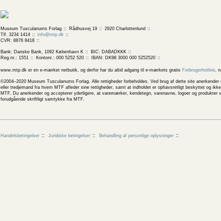
Museum Tusculanums Forlag
Rådhusvej 19
2920 Charlottenlund
Tlf. 3234 1414
info@mtp.dk
CVR: 8876 8418
Bank: Danske Bank, 1092 København K
BIC: DABADKKK
Reg.nr.: 1551
Kontonr.: 000 5252 520
IBAN: DK98 3000 000 5252520
www.mtp.dk er en e-mærket netbutik, og derfor har du altid adgang til e-mærkets gratis
Forbrugerhotline
, 
©2004–2020 Museum Tusculanums Forlag. Alle rettigheder forbeholdes. Ved brug af dette site anerkender og
eller tredjemand fra hvem MTF afleder sine rettigheder, samt at indholdet er ophavsretligt beskyttet og ik
MTF. Du anerkender og accepterer yderligere, at varemærker, kendetegn, varenavne, logoer og produkter v
forudgående skriftligt samtykke fra MTF.
Handelsbetingelser
Juridiske betingelser
Behandling af personlige oplysninger