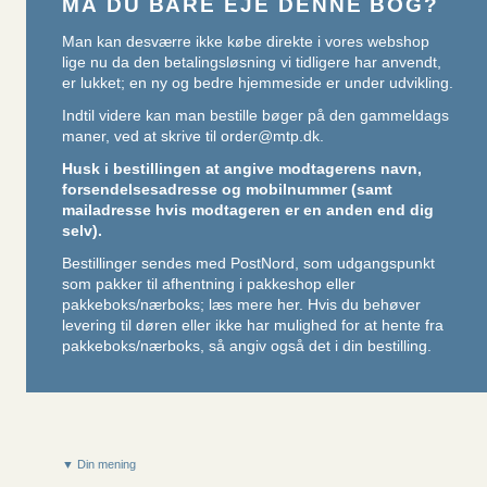
MÅ DU BARE EJE DENNE BOG?
Man kan desværre ikke købe direkte i vores webshop
lige nu da den betalingsløsning vi tidligere har anvendt,
er lukket; en ny og bedre hjemmeside er under udvikling.
Indtil videre kan man bestille bøger på den gammeldags
maner, ved at skrive til
order@mtp.dk
.
Husk i bestillingen at angive modtagerens navn,
forsendelsesadresse og mobilnummer (samt
mailadresse hvis modtageren er en anden end dig
selv).
Bestillinger sendes med PostNord, som udgangspunkt
som pakker til afhentning i pakkeshop eller
pakkeboks/nærboks;
læs mere her
. Hvis du behøver
levering til døren eller ikke har mulighed for at hente fra
pakkeboks/nærboks, så angiv også det i din bestilling.
▼ Din mening