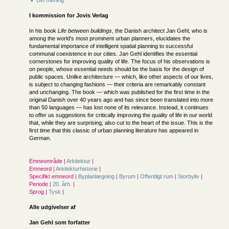
▼ Din mening
I kommission for
Jovis Verlag
In his book
Life between buildings
, the Danish architect Jan Gehl, who is
among the world’s most prominent urban planners, elucidates the
fundamental importance of intelligent spatial planning to successful
communal coexistence in our cities. Jan Gehl identifies the essential
cornerstones for improving quality of life. The focus of his observations is
on people, whose essential needs should be the basis for the design of
public spaces. Unlike architecture — which, like other aspects of our lives,
is subject to changing fashions — their criteria are remarkably constant
and unchanging. The book — which was published for the first time in the
original Danish over 40 years ago and has since been translated into more
than 50 languages — has lost none of its relevance. Instead, it continues
to offer us suggestions for critically improving the quality of life in our world
that, while they are surprising, also cut to the heart of the issue. This is the
first time that this classic of urban planning literature has appeared in
German.
Emneområde |
Arkitektur
|
Emneord |
Arkitekturhistorie
|
Specifikt emneord |
Byplanlægning
|
Byrum
|
Offentligt rum
|
Storbyliv
|
Periode |
20. årh.
|
Sprog |
Tysk
|
Alle udgivelser af
Jan Gehl som forfatter