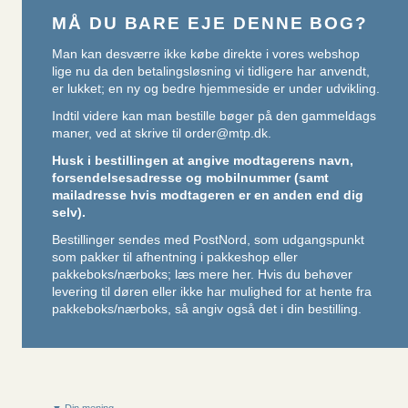
MÅ DU BARE EJE DENNE BOG?
Man kan desværre ikke købe direkte i vores webshop
lige nu da den betalingsløsning vi tidligere har anvendt,
er lukket; en ny og bedre hjemmeside er under udvikling.
Indtil videre kan man bestille bøger på den gammeldags
maner, ved at skrive til
order@mtp.dk
.
Husk i bestillingen at angive modtagerens navn,
forsendelsesadresse og mobilnummer (samt
mailadresse hvis modtageren er en anden end dig
selv).
Bestillinger sendes med PostNord, som udgangspunkt
som pakker til afhentning i pakkeshop eller
pakkeboks/nærboks;
læs mere her
. Hvis du behøver
levering til døren eller ikke har mulighed for at hente fra
pakkeboks/nærboks, så angiv også det i din bestilling.