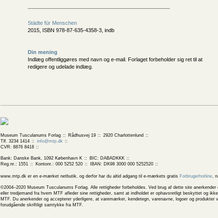
Städte für Menschen
2015, ISBN 978-87-635-4358-3, indb
Din mening
Indlæg offentliggøres med navn og e-mail. Forlaget forbeholder sig ret til at
redigere og udelade indlæg.
Museum Tusculanums Forlag
Rådhusvej 19
2920 Charlottenlund
Tlf. 3234 1414
info@mtp.dk
CVR: 8876 8418
Bank: Danske Bank, 1092 København K
BIC: DABADKKK
Reg.nr.: 1551
Kontonr.: 000 5252 520
IBAN: DK98 3000 000 5252520
www.mtp.dk er en e-mærket netbutik, og derfor har du altid adgang til e-mærkets gratis
Forbrugerhotline
, 
©2004–2020 Museum Tusculanums Forlag. Alle rettigheder forbeholdes. Ved brug af dette site anerkender og
eller tredjemand fra hvem MTF afleder sine rettigheder, samt at indholdet er ophavsretligt beskyttet og ik
MTF. Du anerkender og accepterer yderligere, at varemærker, kendetegn, varenavne, logoer og produkter v
forudgående skriftligt samtykke fra MTF.