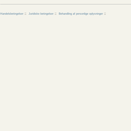
Handelsbetingelser
Juridiske betingelser
Behandling af personlige oplysninger