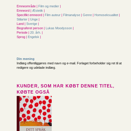
Emneområde |
Film og medier
|
Emneord |
Æstetik
|
Specifikt emneord |
Film auteur
|
Filmanalyse
|
Genre
|
Homoseksualitet
|
Stilarter
|
Unge
|
Land |
Sverige
|
Biograferet person |
Lukas Moodysson
|
Periode |
20. årh.
|
Sprog |
Engelsk
|
Din mening
Indlæg offentliggøres med navn og e-mail. Forlaget forbeholder sig ret til at
redigere og udelade indlæg.
KUNDER, SOM HAR KØBT DENNE TITEL,
KØBTE OGSÅ