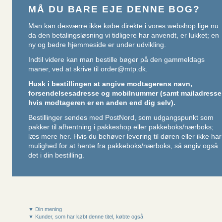
MÅ DU BARE EJE DENNE BOG?
Man kan desværre ikke købe direkte i vores webshop lige nu
da den betalingsløsning vi tidligere har anvendt, er lukket; en
ny og bedre hjemmeside er under udvikling.
Indtil videre kan man bestille bøger på den gammeldags
maner, ved at skrive til
order@mtp.dk
.
Husk i bestillingen at angive modtagerens navn,
forsendelsesadresse og mobilnummer (samt mailadresse
hvis modtageren er en anden end dig selv).
Bestillinger sendes med PostNord, som udgangspunkt som
pakker til afhentning i pakkeshop eller pakkeboks/nærboks;
læs mere her
. Hvis du behøver levering til døren eller ikke har
mulighed for at hente fra pakkeboks/nærboks, så angiv også
det i din bestilling.
▼ Din mening
▼ Kunder, som har købt denne titel, købte også