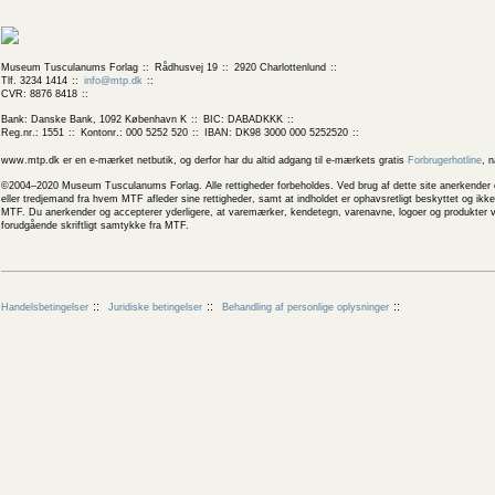
Museum Tusculanums Forlag
Rådhusvej 19
2920 Charlottenlund
Tlf. 3234 1414
info@mtp.dk
CVR: 8876 8418
Bank: Danske Bank, 1092 København K
BIC: DABADKKK
Reg.nr.: 1551
Kontonr.: 000 5252 520
IBAN: DK98 3000 000 5252520
www.mtp.dk er en e-mærket netbutik, og derfor har du altid adgang til e-mærkets gratis
Forbrugerhotline
, 
©2004–2020 Museum Tusculanums Forlag. Alle rettigheder forbeholdes. Ved brug af dette site anerkender og
eller tredjemand fra hvem MTF afleder sine rettigheder, samt at indholdet er ophavsretligt beskyttet og ik
MTF. Du anerkender og accepterer yderligere, at varemærker, kendetegn, varenavne, logoer og produkter v
forudgående skriftligt samtykke fra MTF.
Handelsbetingelser
Juridiske betingelser
Behandling af personlige oplysninger