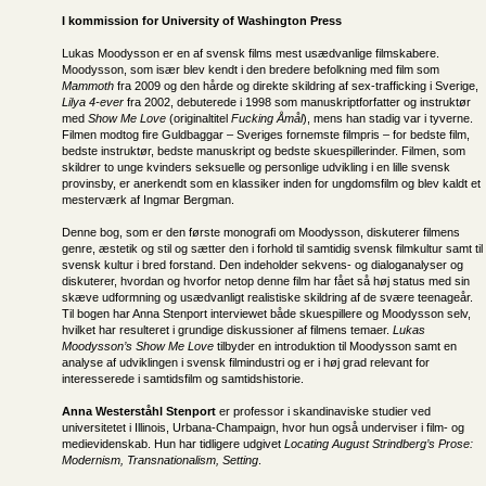
I kommission for
University of Washington Press
Lukas Moodysson er en af svensk films mest usædvanlige filmskabere.
Moodysson, som især blev kendt i den bredere befolkning med film som
Mammoth
fra 2009 og den hårde og direkte skildring af sex-trafficking i Sverige,
Lilya 4-ever
fra 2002, debuterede i 1998 som manuskriptforfatter og instruktør
med
Show Me Love
(originaltitel
Fucking Åmål
), mens han stadig var i tyverne.
Filmen modtog fire Guldbaggar – Sveriges fornemste filmpris – for bedste film,
bedste instruktør, bedste manuskript og bedste skuespillerinder. Filmen, som
skildrer to unge kvinders seksuelle og personlige udvikling i en lille svensk
provinsby, er anerkendt som en klassiker inden for ungdomsfilm og blev kaldt et
mesterværk af Ingmar Bergman.
Denne bog, som er den første monografi om Moodysson, diskuterer filmens
genre, æstetik og stil og sætter den i forhold til samtidig svensk filmkultur samt til
svensk kultur i bred forstand. Den indeholder sekvens- og dialoganalyser og
diskuterer, hvordan og hvorfor netop denne film har fået så høj status med sin
skæve udformning og usædvanligt realistiske skildring af de svære teenageår.
Til bogen har Anna Stenport interviewet både skuespillere og Moodysson selv,
hvilket har resulteret i grundige diskussioner af filmens temaer.
Lukas
Moodysson’s Show Me Love
tilbyder en introduktion til Moodysson samt en
analyse af udviklingen i svensk filmindustri og er i høj grad relevant for
interesserede i samtidsfilm og samtidshistorie.
Anna Westerståhl Stenport
er professor i skandinaviske studier ved
universitetet i Illinois, Urbana-Champaign, hvor hun også underviser i film- og
medievidenskab. Hun har tidligere udgivet
Locating August Strindberg’s Prose:
Modernism, Transnationalism, Setting
.