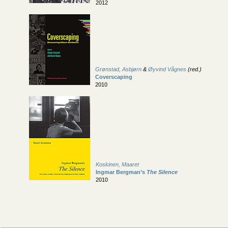
2012
Grønstad, Asbjørn
&
Øyvind Vågnes
(red.)
Coverscaping
2010
Koskinen, Maaret
Ingmar Bergman’s
The Silence
2010