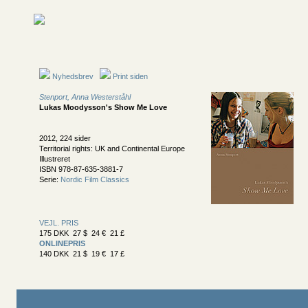
Nyhedsbrev
Print siden
Stenport, Anna Westerståhl
Lukas Moodysson's Show Me Love
2012, 224 sider
Territorial rights: UK and Continental Europe
Illustreret
ISBN 978-87-635-3881-7
Serie:
Nordic Film Classics
VEJL. PRIS
175 DKK 27 $ 24 € 21 £
ONLINEPRIS
140 DKK 21 $ 19 € 17 £