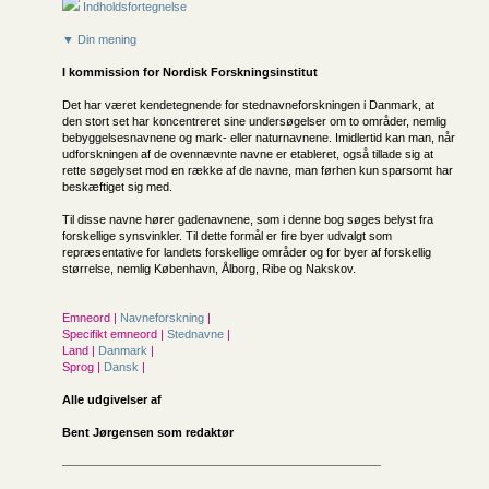
Indholdsfortegnelse
▼ Din mening
I kommission for
Nordisk Forskningsinstitut
Det har været kendetegnende for stednavneforskningen i Danmark, at
den stort set har koncentreret sine undersøgelser om to områder, nemlig
bebyggelsesnavnene og mark- eller naturnavnene. Imidlertid kan man, når
udforskningen af de ovennævnte navne er etableret, også tillade sig at
rette søgelyset mod en række af de navne, man førhen kun sparsomt har
beskæftiget sig med.
Til disse navne hører gadenavnene, som i denne bog søges belyst fra
forskellige synsvinkler. Til dette formål er fire byer udvalgt som
repræsentative for landets forskellige områder og for byer af forskellig
størrelse, nemlig København, Ålborg, Ribe og Nakskov.
Emneord |
Navneforskning
|
Specifikt emneord |
Stednavne
|
Land |
Danmark
|
Sprog |
Dansk
|
Alle udgivelser af
Bent Jørgensen som redaktør