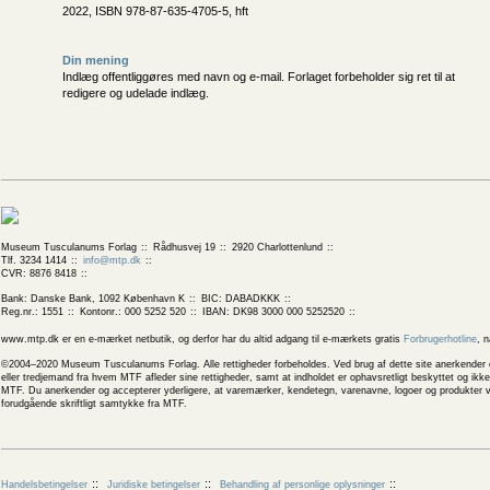
2022, ISBN 978-87-635-4705-5, hft
Din mening
Indlæg offentliggøres med navn og e-mail. Forlaget forbeholder sig ret til at
redigere og udelade indlæg.
Museum Tusculanums Forlag
Rådhusvej 19
2920 Charlottenlund
Tlf. 3234 1414
info@mtp.dk
CVR: 8876 8418
Bank: Danske Bank, 1092 København K
BIC: DABADKKK
Reg.nr.: 1551
Kontonr.: 000 5252 520
IBAN: DK98 3000 000 5252520
www.mtp.dk er en e-mærket netbutik, og derfor har du altid adgang til e-mærkets gratis
Forbrugerhotline
, 
©2004–2020 Museum Tusculanums Forlag. Alle rettigheder forbeholdes. Ved brug af dette site anerkender og
eller tredjemand fra hvem MTF afleder sine rettigheder, samt at indholdet er ophavsretligt beskyttet og ik
MTF. Du anerkender og accepterer yderligere, at varemærker, kendetegn, varenavne, logoer og produkter v
forudgående skriftligt samtykke fra MTF.
Handelsbetingelser
Juridiske betingelser
Behandling af personlige oplysninger