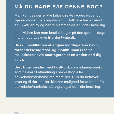
MÅ DU BARE EJE DENNE BOG?
Man kan desværre ikke købe direkte i vores webshop
lige nu da den betalingsløsning vi tidligere har anvendt,
er lukket; en ny og bedre hjemmeside er under udvikling.
Indtil videre kan man bestille bøger på den gammeldags
maner, ved at skrive til
order@mtp.dk
.
Husk i bestillingen at angive modtagerens navn,
forsendelsesadresse og mobilnummer (samt
mailadresse hvis modtageren er en anden end dig
selv).
Bestillinger sendes med PostNord, som udgangspunkt
som pakker til afhentning i pakkeshop eller
pakkeboks/nærboks;
læs mere her
. Hvis du behøver
levering til døren eller ikke har mulighed for at hente fra
pakkeboks/nærboks, så angiv også det i din bestilling.