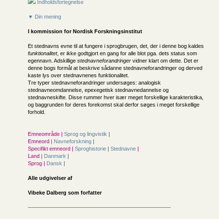
Indholdsfortegnelse
▼ Din mening
I kommission for
Nordisk Forskningsinstitut
Et stednavns evne til at fungere i sprogbrugen, det, der i denne bog kaldes
funktionalitet
, er ikke godtgjort en gang for alle blot pga. dets status som
egennavn. Adskillige
stednavneforandringer
vidner klart om dette. Det er
denne bogs formål at beskrive sådanne stednavneforandringer og derved
kaste lys over stednavnenes funktionalitet.
Tre typer stednavneforandringer undersøges: analogisk
stednavneomdannelse, epexegetisk stednavnedannelse og
stednavneskifte. Disse rummer hver især meget forskellige karakteristika,
og baggrunden for deres forekomst skal derfor søges i meget forskellige
forhold.
Emneområde |
Sprog og lingvistik
|
Emneord |
Navneforskning
|
Specifikt emneord |
Sproghistorie
|
Stednavne
|
Land |
Danmark
|
Sprog |
Dansk
|
Alle udgivelser af
Vibeke Dalberg som forfatter