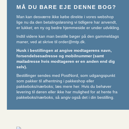
MÅ DU BARE EJE DENNE BOG?
Man kan desværre ikke købe direkte i vores webshop
lige nu da den betalingsløsning vi tidligere har anvendt,
er lukket; en ny og bedre hjemmeside er under udvikling.
Indtil videre kan man bestille bøger på den gammeldags
maner, ved at skrive til
order@mtp.dk
.
Husk i bestillingen at angive modtagerens navn,
forsendelsesadresse og mobilnummer (samt
mailadresse hvis modtageren er en anden end dig
selv).
Bestillinger sendes med PostNord, som udgangspunkt
som pakker til afhentning i pakkeshop eller
pakkeboks/nærboks;
læs mere her
. Hvis du behøver
levering til døren eller ikke har mulighed for at hente fra
pakkeboks/nærboks, så angiv også det i din bestilling.