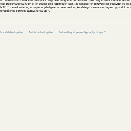
©2004–2020 Museum Tusculanums Forlag. Alle rettigheder forbeholdes. Ved brug af dette site anerkender og
eller tredjemand fra hvem MTF afleder sine rettigheder, samt at indholdet er ophavsretligt beskyttet og ik
MTF. Du anerkender og accepterer yderligere, at varemærker, kendetegn, varenavne, logoer og produkter v
forudgående skriftligt samtykke fra MTF.
Handelsbetingelser
Juridiske betingelser
Behandling af personlige oplysninger