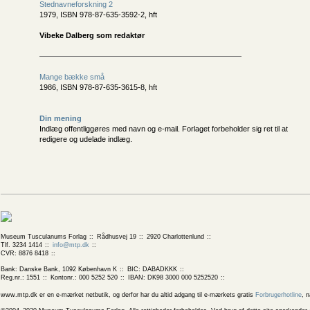
Stednavneforskning 2
1979, ISBN 978-87-635-3592-2, hft
Vibeke Dalberg som redaktør
Mange bække små
1986, ISBN 978-87-635-3615-8, hft
Din mening
Indlæg offentliggøres med navn og e-mail. Forlaget forbeholder sig ret til at
redigere og udelade indlæg.
Museum Tusculanums Forlag
Rådhusvej 19
2920 Charlottenlund
Tlf. 3234 1414
info@mtp.dk
CVR: 8876 8418
Bank: Danske Bank, 1092 København K
BIC: DABADKKK
Reg.nr.: 1551
Kontonr.: 000 5252 520
IBAN: DK98 3000 000 5252520
www.mtp.dk er en e-mærket netbutik, og derfor har du altid adgang til e-mærkets gratis
Forbrugerhotline
, 