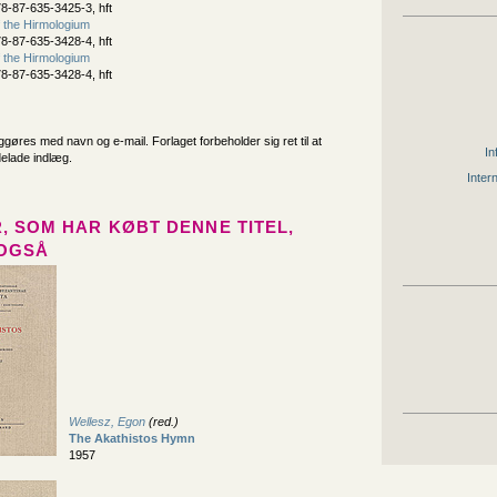
8-87-635-3425-3, hft
 the Hirmologium
8-87-635-3428-4, hft
 the Hirmologium
8-87-635-3428-4, hft
iggøres med navn og e-mail. Forlaget forbeholder sig ret til at
In
delade indlæg.
Inter
, SOM HAR KØBT DENNE TITEL,
OGSÅ
Wellesz, Egon
(red.)
The Akathistos Hymn
1957