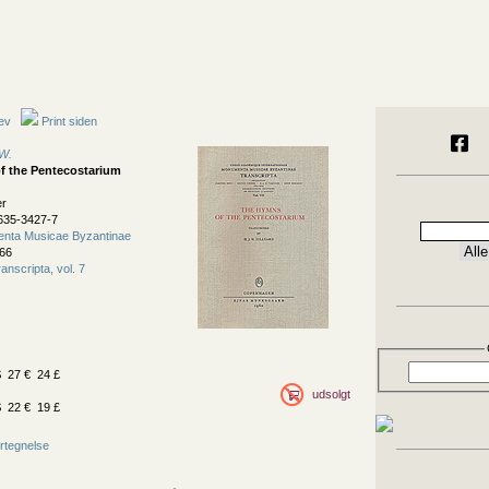
ev
Print siden
 W.
f the Pentecostarium
er
635-3427-7
nta Musicae Byzantinae
66
anscripta, vol. 7
 27 € 24 £
udsolgt
 22 € 19 £
rtegnelse