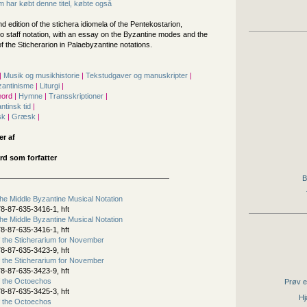
 har købt denne titel, købte også
nd edition of the stichera idiomela of the Pentekostarion,
to staff notation, with an essay on the Byzantine modes and the
f the Sticherarion in Palaebyzantine notations.
|
Musik og musikhistorie
|
Tekstudgaver og manuskripter
|
zantinisme
|
Liturgi
|
ord |
Hymne
|
Transskriptioner
|
ntinsk tid
|
sk
|
Græsk
|
er af
ard som forfatter
B
he Middle Byzantine Musical Notation
8-87-635-3416-1, hft
he Middle Byzantine Musical Notation
8-87-635-3416-1, hft
the Sticherarium for November
8-87-635-3423-9, hft
the Sticherarium for November
8-87-635-3423-9, hft
 the Octoechos
Prøv e
8-87-635-3425-3, hft
Hj
 the Octoechos