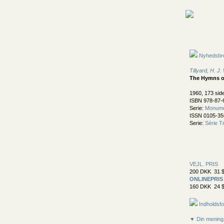
Nyhedsbr
Tillyard, H. J.
The Hymns o
1960, 173 sid
ISBN 978-87-
Serie:
Monume
ISSN 0105-35
Serie:
Série Tr
VEJL. PRIS
200 DKK 31 $
ONLINEPRIS
160 DKK 24 $
Indholdsfo
▼ Din mening