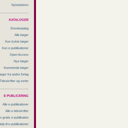
Nyhedsbrev
KATALOGER
Emnekatalog
Alle bøger
Kun trykte bøger
Kun e-publikationer
Open Access
Nye bøger
Kommende bøger
øger fra andre forlag
Tidsskrifter og serier
E-PUBLICERING
Alle e-publikationer
Alle e-tidsskrifter
n gratis e-publikation
ælp til e-publikationer