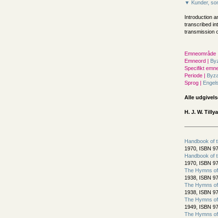
▼ Kunder, som
Introduction a
transcribed in
transmission o
Emneområde 
Emneord |
By
Specifikt emne
Periode |
Byza
Sprog |
Engel
Alle udgivels
H. J. W. Tilly
Handbook of t
1970, ISBN 97
Handbook of t
1970, ISBN 97
The Hymns of 
1938, ISBN 97
The Hymns of 
1938, ISBN 97
The Hymns of
1949, ISBN 97
The Hymns of