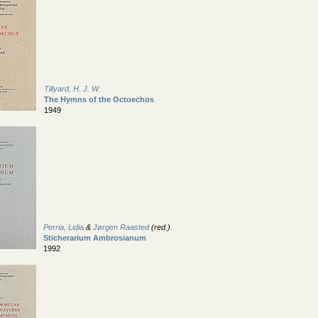
Tillyard, H. J. W.
The Hymns of the Octoechos
1949
Perria, Lidia
&
Jørgen Raasted
(red.)
Sticherarium Ambrosianum
1992