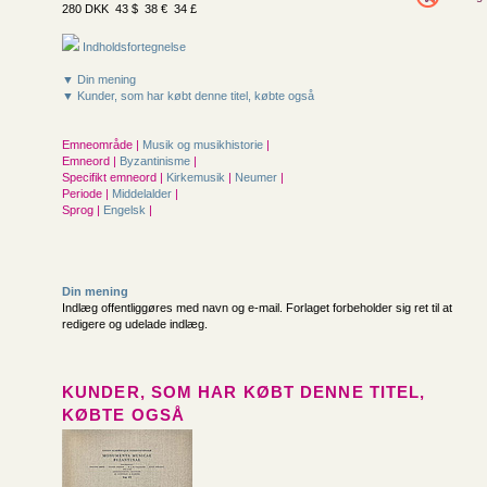
280 DKK 43 $ 38 € 34 £
Indholdsfortegnelse
▼ Din mening
▼ Kunder, som har købt denne titel, købte også
Emneområde |
Musik og musikhistorie
|
Emneord |
Byzantinisme
|
Specifikt emneord |
Kirkemusik
|
Neumer
|
Periode |
Middelalder
|
Sprog |
Engelsk
|
Din mening
Indlæg offentliggøres med navn og e-mail. Forlaget forbeholder sig ret til at
redigere og udelade indlæg.
KUNDER, SOM HAR KØBT DENNE TITEL,
KØBTE OGSÅ