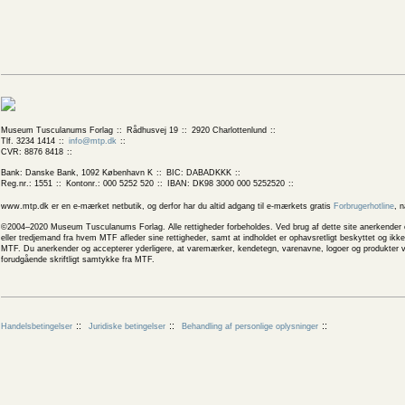
Museum Tusculanums Forlag
Rådhusvej 19
2920 Charlottenlund
Tlf. 3234 1414
info@mtp.dk
CVR: 8876 8418
Bank: Danske Bank, 1092 København K
BIC: DABADKKK
Reg.nr.: 1551
Kontonr.: 000 5252 520
IBAN: DK98 3000 000 5252520
www.mtp.dk er en e-mærket netbutik, og derfor har du altid adgang til e-mærkets gratis
Forbrugerhotline
, 
©2004–2020 Museum Tusculanums Forlag. Alle rettigheder forbeholdes. Ved brug af dette site anerkender og
eller tredjemand fra hvem MTF afleder sine rettigheder, samt at indholdet er ophavsretligt beskyttet og ik
MTF. Du anerkender og accepterer yderligere, at varemærker, kendetegn, varenavne, logoer og produkter v
forudgående skriftligt samtykke fra MTF.
Handelsbetingelser
Juridiske betingelser
Behandling af personlige oplysninger