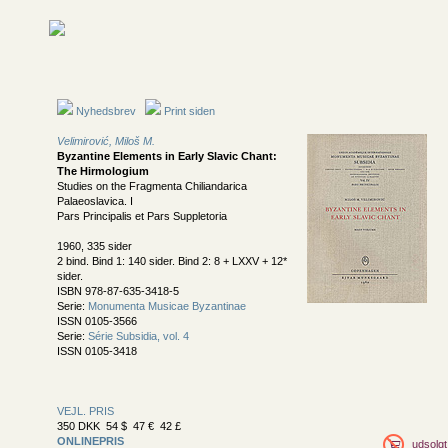
Nyhedsbrev
Print siden
Velimirović, Miloš M.
Byzantine Elements in Early Slavic Chant:
The Hirmologium
Studies on the Fragmenta Chiliandarica
Palaeoslavica. I
Pars Principalis et Pars Suppletoria
1960, 335 sider
2 bind. Bind 1: 140 sider. Bind 2: 8 + LXXV + 12*
sider.
ISBN 978-87-635-3418-5
Serie:
Monumenta Musicae Byzantinae
ISSN 0105-3566
Serie:
Série Subsidia, vol. 4
ISSN 0105-3418
VEJL. PRIS
350 DKK 54 $ 47 € 42 £
ONLINEPRIS
udsolgt