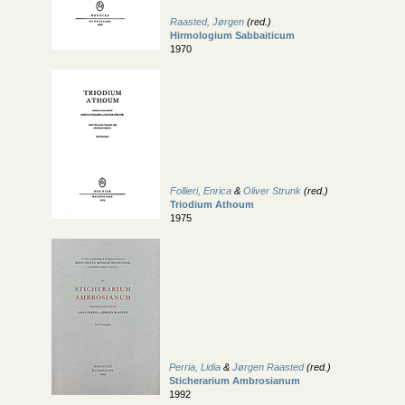
Raasted, Jørgen
(red.)
Hirmologium Sabbaiticum
1970
Follieri, Enrica
&
Oliver Strunk
(red.)
Triodium Athoum
1975
Perria, Lidia
&
Jørgen Raasted
(red.)
Sticherarium Ambrosianum
1992