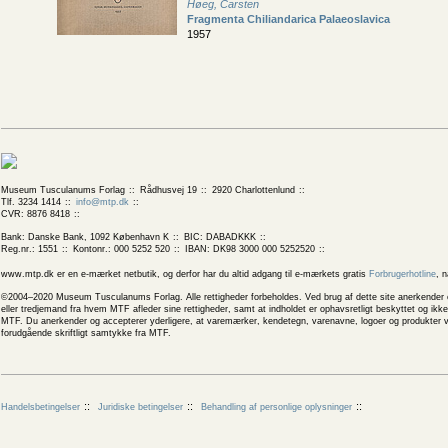
Høeg, Carsten
Fragmenta Chiliandarica Palaeoslavica
1957
Museum Tusculanums Forlag
Rådhusvej 19
2920 Charlottenlund
Tlf. 3234 1414
info@mtp.dk
CVR: 8876 8418
Bank: Danske Bank, 1092 København K
BIC: DABADKKK
Reg.nr.: 1551
Kontonr.: 000 5252 520
IBAN: DK98 3000 000 5252520
www.mtp.dk er en e-mærket netbutik, og derfor har du altid adgang til e-mærkets gratis
Forbrugerhotline
, 
©2004–2020 Museum Tusculanums Forlag. Alle rettigheder forbeholdes. Ved brug af dette site anerkender og
eller tredjemand fra hvem MTF afleder sine rettigheder, samt at indholdet er ophavsretligt beskyttet og ik
MTF. Du anerkender og accepterer yderligere, at varemærker, kendetegn, varenavne, logoer og produkter v
forudgående skriftligt samtykke fra MTF.
Handelsbetingelser
Juridiske betingelser
Behandling af personlige oplysninger