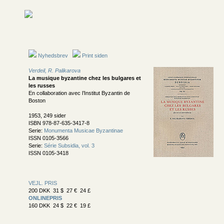
Nyhedsbrev
Print siden
Verdeil, R. Palikarova
La musique byzantine chez les bulgares et
les russes
En collaboration avec l’Institut Byzantin de
Boston
1953, 249 sider
ISBN 978-87-635-3417-8
Serie:
Monumenta Musicae Byzantinae
ISSN 0105-3566
Serie:
Série Subsidia, vol. 3
ISSN 0105-3418
VEJL. PRIS
200 DKK 31 $ 27 € 24 £
ONLINEPRIS
160 DKK 24 $ 22 € 19 £