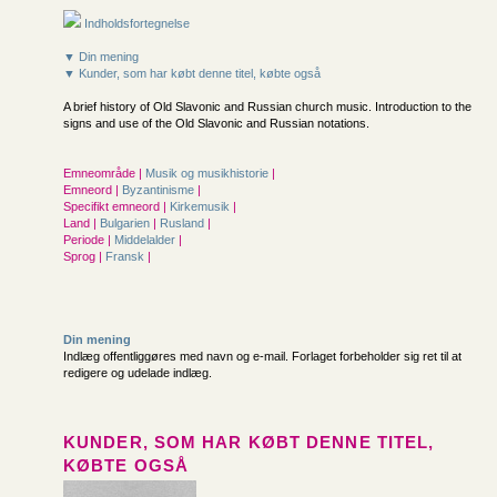
Indholdsfortegnelse
▼ Din mening
▼ Kunder, som har købt denne titel, købte også
A brief history of Old Slavonic and Russian church music. Introduction to the
signs and use of the Old Slavonic and Russian notations.
Emneområde |
Musik og musikhistorie
|
Emneord |
Byzantinisme
|
Specifikt emneord |
Kirkemusik
|
Land |
Bulgarien
|
Rusland
|
Periode |
Middelalder
|
Sprog |
Fransk
|
Din mening
Indlæg offentliggøres med navn og e-mail. Forlaget forbeholder sig ret til at
redigere og udelade indlæg.
KUNDER, SOM HAR KØBT DENNE TITEL,
KØBTE OGSÅ