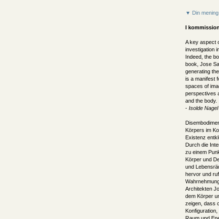
▼ Din mening
I kommission
A key aspect o
investigation 
Indeed, the bo
book, Jose Sa
generating th
is a manifest 
spaces of imag
perspectives 
and the body.
-
Isolde Nagel
Disembodiment
Körpers im Kon
Existenz entk
Durch die Inte
zu einem Punk
Körper und De
und Lebensräu
hervor und ru
Wahrnehmung u
Architekten Jo
dem Körper u
zeigen, dass 
Konfiguration,
Raum und Ene