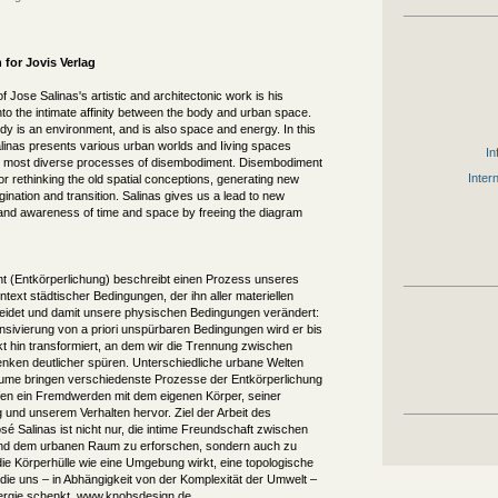
 for
Jovis Verlag
f Jose Salinas's artistic and architectonic work is his
into the intimate affinity between the body and urban space.
dy is an environment, and is also space and energy. In this
linas presents various urban worlds and Iiving spaces
In
e most diverse processes of disembodiment. Disembodiment
Inter
for rethinking the old spatial conceptions, generating new
ination and transition. Salinas gives us a lead to new
and awareness of time and space by freeing the diagram
 (Entkörperlichung) beschreibt einen Prozess unseres
text städtischer Bedingungen, der ihn aller materiellen
leidet und damit unsere physischen Bedingungen verändert:
nsivierung von a priori unspürbaren Bedingungen wird er bis
t hin transformiert, an dem wir die Trennung zwischen
nken deutlicher spüren. Unterschiedliche urbane Welten
me bringen verschiedenste Prozesse der Entkörperlichung
fen ein Fremdwerden mit dem eigenen Körper, seiner
nd unserem Verhalten hervor. Ziel der Arbeit des
sé Salinas ist nicht nur, die intime Freundschaft zwischen
nd dem urbanen Raum zu erforschen, sondern auch zu
die Körperhülle wie eine Umgebung wirkt, eine topologische
 die uns – in Abhängigkeit von der Komplexität der Umwelt –
rgie schenkt. www.knobsdesign.de