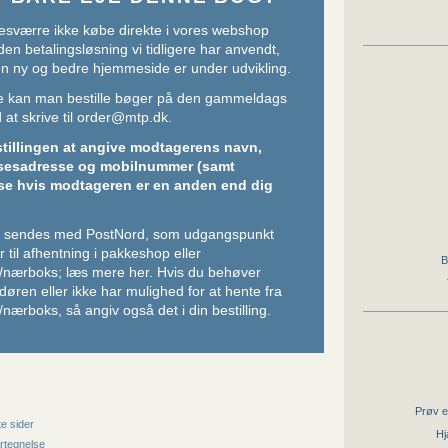
sværre ikke købe direkte i vores webshop
den betalingsløsning vi tidligere har anvendt,
 en ny og bedre hjemmeside er under udvikling.
ere kan man bestille bøger på den gammeldags
at skrive til
order@mtp.dk
.
stillingen at angive modtagerens navn,
sesadresse og mobilnummer (samt
se hvis modtageren er en anden end dig
er sendes med PostNord, som udgangspunkt
 til afhentning i pakkeshop eller
B
/nærboks;
læs mere her
. Hvis du behøver
l døren eller ikke har mulighed for at hente fra
nærboks, så angiv også det i din bestilling.
Prøv e
e sider
Hj
rtegnelse