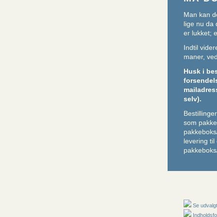
Man kan de
lige nu da 
er lukket;
Indtil vid
maner, ved 
Husk i be
forsendel
mailadres
selv).
Bestilling
som pakker
pakkeboks
levering ti
pakkeboks/
Se udvalgt
Indholdsfo