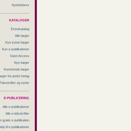
Nyhedsbrev
KATALOGER
Emnekatalog
Alle bøger
Kun trykte bøger
Kun e-publikationer
Open Access
Nye bøger
Kommende bøger
øger fra andre forlag
Tidsskrifter og serier
E-PUBLICERING
Alle e-publikationer
Alle e-tidsskrifter
n gratis e-publikation
ælp til e-publikationer