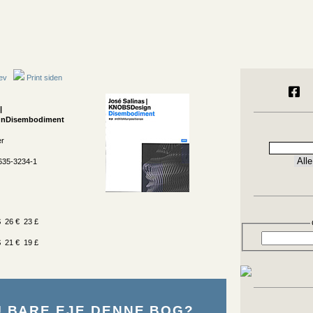
ev
Print siden
|
nDisembodiment
er
635-3234-1
 26 € 23 £
 21 € 19 £
U BARE EJE DENNE BOG?