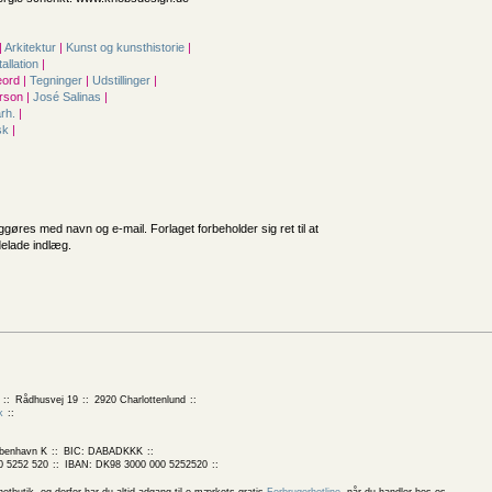
|
Arkitektur
|
Kunst og kunsthistorie
|
tallation
|
ord |
Tegninger
|
Udstillinger
|
rson |
José Salinas
|
årh.
|
sk
|
iggøres med navn og e-mail. Forlaget forbeholder sig ret til at
delade indlæg.
Rådhusvej 19
2920 Charlottenlund
k
benhavn K
BIC: DABADKKK
0 5252 520
IBAN: DK98 3000 000 5252520