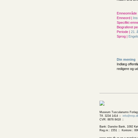
Emneområde 
Emneord |
Ins
Specifikt emne
Biograferet pe
Periode |
21. 
Sprog |
Engel
Din mening
Indlæg offentl
redigere og u
Museum Tusculanums Forlag
Tlf. 3234 1414
info@mtp.d
CVR: 8876 8418
Bank: Danske Bank, 1092 Kø
Reg.nr.: 1551
Kontonr.: 00