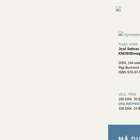
Nyhedsbr
Nagel, Isolde
José Salinas 
KNOBSDesig
2009, 144 sid
Rigt illustreret
ISBN 978-87-
VEJL. PRIS
195 DKK 30 $
ONLINEPRIS
156 DKK 24 $
MÅ D