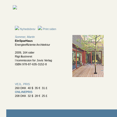
Nyhedsbrev
Print siden
Sommer, Martin
EinSparHaus
Energieeffiziente Architektur
2009, 164 sider
Rigt illustreret
I kommission for Jovis Verlag
ISBN 978-87-635-3152-8
VEJL. PRIS
260 DKK 40 $ 35 € 31 £
ONLINEPRIS
208 DKK 32 $ 28 € 25 £