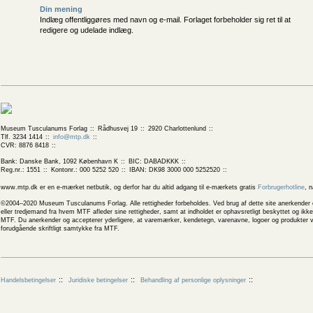
Din mening
Indlæg offentliggøres med navn og e-mail. Forlaget forbeholder sig ret til at
redigere og udelade indlæg.
Museum Tusculanums Forlag
Rådhusvej 19
2920 Charlottenlund
Tlf. 3234 1414
info@mtp.dk
CVR: 8876 8418
Bank: Danske Bank, 1092 København K
BIC: DABADKKK
Reg.nr.: 1551
Kontonr.: 000 5252 520
IBAN: DK98 3000 000 5252520
www.mtp.dk er en e-mærket netbutik, og derfor har du altid adgang til e-mærkets gratis
Forbrugerhotline
, 
©2004–2020 Museum Tusculanums Forlag. Alle rettigheder forbeholdes. Ved brug af dette site anerkender og
eller tredjemand fra hvem MTF afleder sine rettigheder, samt at indholdet er ophavsretligt beskyttet og ik
MTF. Du anerkender og accepterer yderligere, at varemærker, kendetegn, varenavne, logoer og produkter v
forudgående skriftligt samtykke fra MTF.
Handelsbetingelser
Juridiske betingelser
Behandling af personlige oplysninger