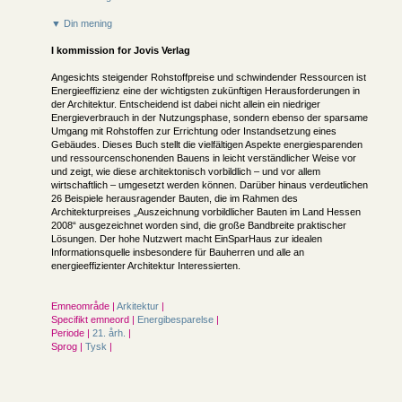
▼ Din mening
I kommission for
Jovis Verlag
Angesichts steigender Rohstoffpreise und schwindender Ressourcen ist
Energieeffizienz eine der wichtigsten zukünftigen Herausforderungen in
der Architektur. Entscheidend ist dabei nicht allein ein niedriger
Energieverbrauch in der Nutzungsphase, sondern ebenso der sparsame
Umgang mit Rohstoffen zur Errichtung oder Instandsetzung eines
Gebäudes. Dieses Buch stellt die vielfältigen Aspekte energiesparenden
und ressourcenschonenden Bauens in leicht verständlicher Weise vor
und zeigt, wie diese architektonisch vorbildlich – und vor allem
wirtschaftlich – umgesetzt werden können. Darüber hinaus verdeutlichen
26 Beispiele herausragender Bauten, die im Rahmen des
Architekturpreises „Auszeichnung vorbildlicher Bauten im Land Hessen
2008“ ausgezeichnet worden sind, die große Bandbreite praktischer
Lösungen. Der hohe Nutzwert macht EinSparHaus zur idealen
Informationsquelle insbesondere für Bauherren und alle an
energieeffizienter Architektur Interessierten.
Emneområde |
Arkitektur
|
Specifikt emneord |
Energibesparelse
|
Periode |
21. årh.
|
Sprog |
Tysk
|