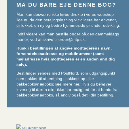
MÅ DU BARE EJE DENNE BOG?
Man kan desværre ikke købe direkte i vores webshop
lige nu da den betalingsløsning vi tidligere har anvendt,
er lukket; en ny og bedre hjemmeside er under udvikling.
Indtil videre kan man bestille bøger på den gammeldags
maner, ved at skrive til
order@mtp.dk
.
Husk i bestillingen at angive modtagerens navn,
forsendelsesadresse og mobilnummer (samt
mailadresse hvis modtageren er en anden end dig
selv).
Bestillinger sendes med PostNord, som udgangspunkt
som pakker til afhentning i pakkeshop eller
pakkeboks/nærboks;
læs mere her
. Hvis du behøver
levering til døren eller ikke har mulighed for at hente fra
pakkeboks/nærboks, så angiv også det i din bestilling.
Se udvalgte sider