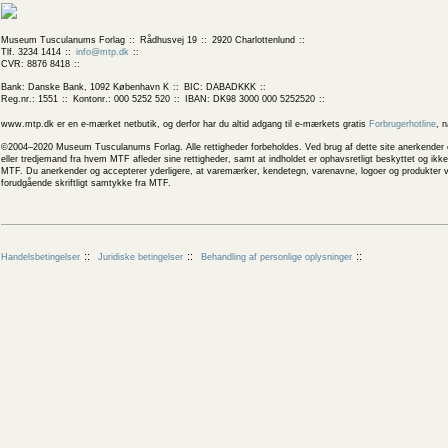
Museum Tusculanums Forlag
Rådhusvej 19
2920 Charlottenlund
Tlf. 3234 1414
info@mtp.dk
CVR: 8876 8418
Bank: Danske Bank, 1092 København K
BIC: DABADKKK
Reg.nr.: 1551
Kontonr.: 000 5252 520
IBAN: DK98 3000 000 5252520
www.mtp.dk er en e-mærket netbutik, og derfor har du altid adgang til e-mærkets gratis
Forbrugerhotline
, 
©2004–2020 Museum Tusculanums Forlag. Alle rettigheder forbeholdes. Ved brug af dette site anerkender og
eller tredjemand fra hvem MTF afleder sine rettigheder, samt at indholdet er ophavsretligt beskyttet og ik
MTF. Du anerkender og accepterer yderligere, at varemærker, kendetegn, varenavne, logoer og produkter v
forudgående skriftligt samtykke fra MTF.
Handelsbetingelser
Juridiske betingelser
Behandling af personlige oplysninger