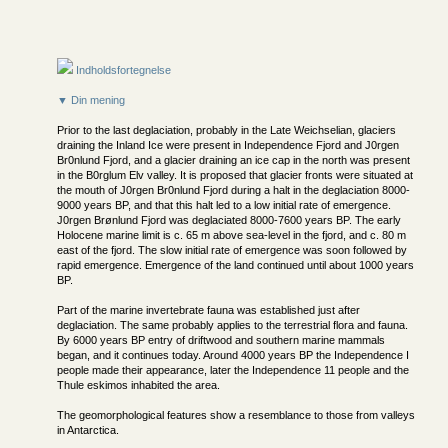
Indholdsfortegnelse
▼ Din mening
Prior to the last deglaciation, probably in the Late Weichselian, glaciers
draining the Inland Ice were present in Independence Fjord and J0rgen
Br0nlund Fjord, and a glacier draining an ice cap in the north was present
in the B0rglum Elv valley. It is proposed that glacier fronts were situated at
the mouth of J0rgen Br0nlund Fjord during a halt in the deglaciation 8000-
9000 years BP, and that this halt led to a low initial rate of emergence.
J0rgen Brønlund Fjord was deglaciated 8000-7600 years BP. The early
Holocene marine limit is c. 65 m above sea-level in the fjord, and c. 80 m
east of the fjord. The slow initial rate of emergence was soon followed by
rapid emergence. Emergence of the land continued until about 1000 years
BP.
Part of the marine invertebrate fauna was established just after
deglaciation. The same probably applies to the terrestrial flora and fauna.
By 6000 years BP entry of driftwood and southern marine mammals
began, and it continues today. Around 4000 years BP the Independence I
people made their appearance, later the Independence 11 people and the
Thule eskimos inhabited the area.
The geomorphological features show a resemblance to those from valleys
in Antarctica.