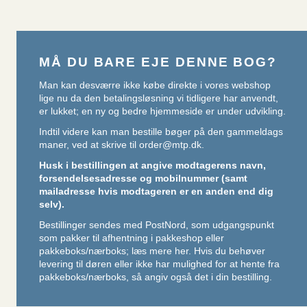
MÅ DU BARE EJE DENNE BOG?
Man kan desværre ikke købe direkte i vores webshop
lige nu da den betalingsløsning vi tidligere har anvendt,
er lukket; en ny og bedre hjemmeside er under udvikling.
Indtil videre kan man bestille bøger på den gammeldags
maner, ved at skrive til
order@mtp.dk
.
Husk i bestillingen at angive modtagerens navn,
forsendelsesadresse og mobilnummer (samt
mailadresse hvis modtageren er en anden end dig
selv).
Bestillinger sendes med PostNord, som udgangspunkt
som pakker til afhentning i pakkeshop eller
pakkeboks/nærboks;
læs mere her
. Hvis du behøver
levering til døren eller ikke har mulighed for at hente fra
pakkeboks/nærboks, så angiv også det i din bestilling.