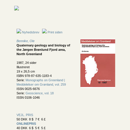
Nyhedsbrev
Print siden
Bennike, Ole
Quaternary geology and biology of
the Jørgen Brønlund Fjord area,
North Greenland
1987, 24 sider
Illustreret
19 x 26,5 cm
ISBN 978-87-635-1183-4
Serie:
Monographs on Greenland |
Meddelelser om Grønland, vol. 259
ISSN 0025-6676
Serie:
Geoscience, vol. 18
ISSN 0106-1046
VEJL. PRIS
50 DKK 8 $ 7 € 6 £
ONLINEPRIS
40 DKK 6 $ 5 € 5 £