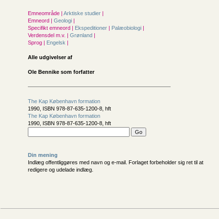
Emneområde |
Arktiske studier
|
Emneord |
Geologi
|
Specifikt emneord |
Ekspeditioner
|
Palæobiologi
|
Verdensdel m.v. |
Grønland
|
Sprog |
Engelsk
|
Alle udgivelser af
Ole Bennike som forfatter
The Kap København formation
1990, ISBN 978-87-635-1200-8, hft
The Kap København formation
1990, ISBN 978-87-635-1200-8, hft
Din mening
Indlæg offentliggøres med navn og e-mail. Forlaget forbeholder sig ret til at
redigere og udelade indlæg.