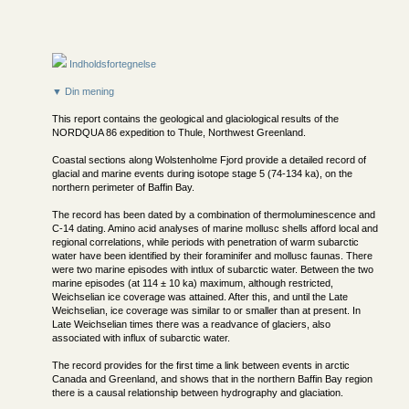
Indholdsfortegnelse
▼ Din mening
This report contains the geological and glaciological results of the
NORDQUA 86 expedition to Thule, Northwest Greenland.
Coastal sections along Wolstenholme Fjord provide a detailed record of
glacial and marine events during isotope stage 5 (74-134 ka), on the
northern perimeter of Baffin Bay.
The record has been dated by a combination of thermoluminescence and
C-14 dating. Amino acid analyses of marine mollusc shells afford local and
regional correlations, while periods with penetration of warm subarctic
water have been identified by their foraminifer and mollusc faunas. There
were two marine episodes with intlux of subarctic water. Between the two
marine episodes (at 114 ± 10 ka) maximum, although restricted,
Weichselian ice coverage was attained. After this, and until the Late
Weichselian, ice coverage was similar to or smaller than at present. In
Late Weichselian times there was a readvance of glaciers, also
associated with influx of subarctic water.
The record provides for the first time a link between events in arctic
Canada and Greenland, and shows that in the northern Baffin Bay region
there is a causal relationship between hydrography and glaciation.