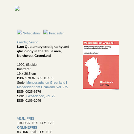
Nyhedsbrev
Print siden
Funder, Svend
Late Quaternary stratigraphy and
glaciology in the Thule area,
Northwest Greenland
1990, 63 sider
Illustreret
19 x 26,5 cm
ISBN 978-87-635-1199-5
Serie:
Monographs on Greenland |
Meddelelser om Grønland, vol. 275
ISSN 0025-6676
Serie:
Geoscience, vol. 22
ISSN 0106-1046
VEJL. PRIS
104 DKK 16 $ 14 € 12 £
ONLINEPRIS
83 DKK 13 $ 11 € 10 £