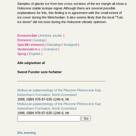
Samples of glacier ice from two cross sections of the ice margin all show a
Holocene stable isotope signal. Although there are several possible
explanations for this, this finding is in agreement with the small extent of
ice cover during the Weichselian. It also seems likely that the local "Tuto
ice dome" did not exist during the Holocene climatic optimum.
Emneområde |
Arktiske studier
|
Emneord |
Geologi
|
Specifikt emneord |
Glacialogi
|
Stratigrafi
|
Verdensdel m.v. |
Grønland
|
Sprog |
Engelsk
|
Alle udgivelser af
Svend Funder som forfatter
Molluscan palaeontology of the Pliocene-Pleistocene Kap
København Formation, North Greenland
1998, ISBN 978-87-635-1246-6, hft
Molluscan palaeontology of the Pliocene-Pleistocene Kap
København Formation, North Greenland
1998, ISBN 978-87-635-1246-6, hft
Din mening