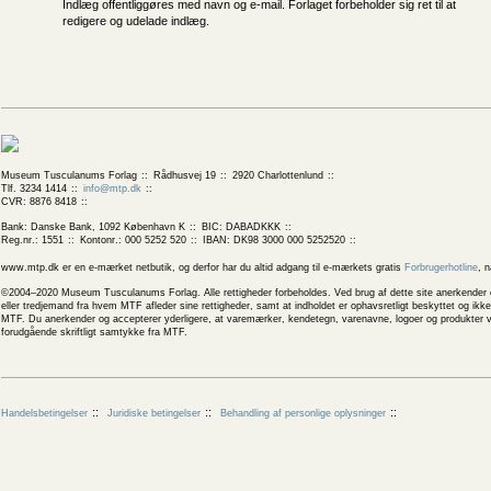
Indlæg offentliggøres med navn og e-mail. Forlaget forbeholder sig ret til at
redigere og udelade indlæg.
Museum Tusculanums Forlag
Rådhusvej 19
2920 Charlottenlund
Tlf. 3234 1414
info@mtp.dk
CVR: 8876 8418
Bank: Danske Bank, 1092 København K
BIC: DABADKKK
Reg.nr.: 1551
Kontonr.: 000 5252 520
IBAN: DK98 3000 000 5252520
www.mtp.dk er en e-mærket netbutik, og derfor har du altid adgang til e-mærkets gratis
Forbrugerhotline
, 
©2004–2020 Museum Tusculanums Forlag. Alle rettigheder forbeholdes. Ved brug af dette site anerkender og
eller tredjemand fra hvem MTF afleder sine rettigheder, samt at indholdet er ophavsretligt beskyttet og ik
MTF. Du anerkender og accepterer yderligere, at varemærker, kendetegn, varenavne, logoer og produkter v
forudgående skriftligt samtykke fra MTF.
Handelsbetingelser
Juridiske betingelser
Behandling af personlige oplysninger