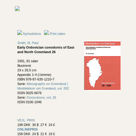
Nyhedsbrev
Print siden
Smith, M. Paul
Early Ordovician conodonts of East
and North Greenland 26
1991, 81 sider
Illustreret
19 x 26,5 cm
Appendix 1-4 (i lomme)
ISBN 978-87-635-1210-7
Serie:
Monographs on Greenland |
Meddelelser om Grønland, vol. 282
ISSN 0025-6676
Serie:
Geoscience, vol. 26
ISSN 0106-1046
VEJL. PRIS
198 DKK 30 $ 27 € 24 £
ONLINEPRIS
158 DKK 24 $ 21 € 19 £