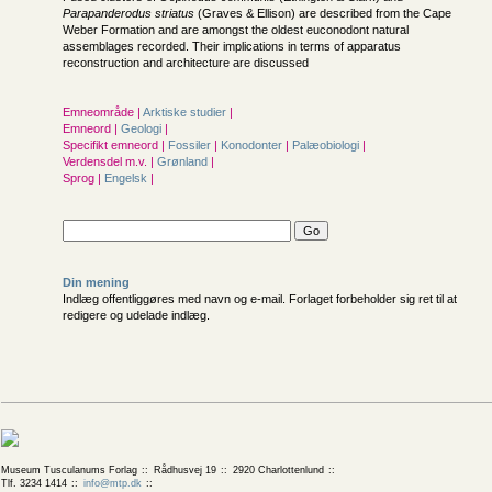
Parapanderodus striatus
(Graves & Ellison) are described from the Cape
Weber Formation and are amongst the oldest euconodont natural
assemblages recorded. Their implications in terms of apparatus
reconstruction and architecture are discussed
Emneområde |
Arktiske studier
|
Emneord |
Geologi
|
Specifikt emneord |
Fossiler
|
Konodonter
|
Palæobiologi
|
Verdensdel m.v. |
Grønland
|
Sprog |
Engelsk
|
Din mening
Indlæg offentliggøres med navn og e-mail. Forlaget forbeholder sig ret til at
redigere og udelade indlæg.
Museum Tusculanums Forlag
Rådhusvej 19
2920 Charlottenlund
Tlf. 3234 1414
info@mtp.dk