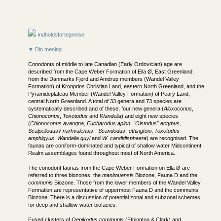
Indholdsfortegnelse
▼ Din mening
Conodonts of middle to late Canadian (Early Ordovician) age are
described from the Cape Weber Formation of Ella Ø, East Greenland,
from the Danmarks Fjord and Amdrup members (Wandel Valley
Formation) of Kronprins Christian Land, eastern North Greenland, and the
Pyramideplateau Member (Wandel Valley Formation) of Peary Land,
central North Greenland. A total of 33 genera and 73 species are
systematically described and of these, four new genera (
Aloxoconus
,
Chionoconus
,
Toxotodus
and
Wandelia
) and eight new species
(
Chionoconus avangna
,
Eucharodus apion
,
"Oistodus" ectypus
,
Scalpellodus? narhvalensis
,
"Scandodus" ethingtoni
,
Toxotodus
amphigyus
,
Wandelia guyi
and
W. candidisphaera
) are recognised. The
faunas are coniform-dominated and typical of shallow water Midcontinent
Realm assemblages found throughout most of North America.
The conodont faunas from the Cape Weber Formation on Ella Ø are
referred to three biozones; the
manitouensis
Biozone, Fauna D and the
communis
Biozone. Those from the lower members of the Wandel Valley
Formation are representative of uppermost Fauna D and the communis
Biozone. There is a discussion of potential zonal and subzonal schemes
for deep and shallow-water biofacies.
Fused clusters of
Oepikodus communis
(Ethington & Clark) and