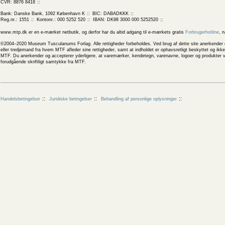
CVR: 8876 8418
Bank: Danske Bank, 1092 København K
BIC: DABADKKK
Reg.nr.: 1551
Kontonr.: 000 5252 520
IBAN: DK98 3000 000 5252520
www.mtp.dk er en e-mærket netbutik, og derfor har du altid adgang til e-mærkets gratis
Forbrugerhotline
, 
©2004–2020 Museum Tusculanums Forlag. Alle rettigheder forbeholdes. Ved brug af dette site anerkender og
eller tredjemand fra hvem MTF afleder sine rettigheder, samt at indholdet er ophavsretligt beskyttet og ik
MTF. Du anerkender og accepterer yderligere, at varemærker, kendetegn, varenavne, logoer og produkter v
forudgående skriftligt samtykke fra MTF.
Handelsbetingelser
Juridiske betingelser
Behandling af personlige oplysninger