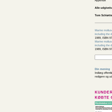
Appendix
Alle udgivels
Tom Schiøtte
Marine mollus
including the 
1989, ISBN 97
Marine mollus
including the 
1989, ISBN 97
Din mening
Indlæg offentl
redigere og u
KUNDER
KØBTE 