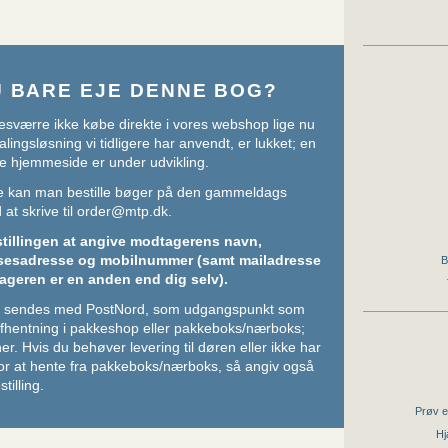
U BARE EJE DENNE BOG?
sværre ikke købe direkte i vores webshop lige nu
lingsløsning vi tidligere har anvendt, er lukket; en
e hjemmeside er under udvikling.
ere kan man bestille bøger på den gammeldags
at skrive til
order@mtp.dk
.
stillingen at angive modtagerens navn,
sesadresse og mobilnummer (samt mailadresse
B
ageren er en anden end dig selv).
ger sendes med PostNord, som udgangspunkt som
 afhentning i pakkeshop eller pakkeboks/nærboks;
her
. Hvis du behøver levering til døren eller ikke har
or at hente fra pakkeboks/nærboks, så angiv også
stilling.
Prøv e
Hj