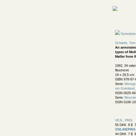
Nyhedsbr
Schiøtte, Tom
An annotated 
types of Moll
Møller from 
1992, 34 sider
Illustreret
19 x 26,5 cm
ISBN 978-87-
Serie:
Monogra
om Grønland, 
ISSN 0025-66
Serie:
Bioscie
ISSN 0106-10
VEJL. PRIS
55 DKK 8 $ 7
ONLINEPRIS
44 DKK 7 $ 6