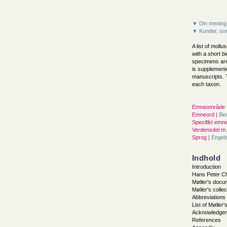
▼ Din mening
▼ Kunder, som
A list of moll
with a short b
specimens are 
is supplement
manuscripts. T
each taxon.
Emneområde 
Emneord |
Bio
Specifikt emne
Verdensdel m.v
Sprog |
Engel
Indhold
Introduction
Hans Peter Ch
Møller's docu
Møller's collec
Abbreviations
List of Møller
Acknowledge
References