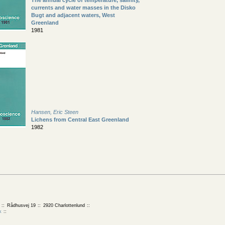
The annual cycle of temperature, salinity,
currents and water masses in the Disko
Bugt and adjacent waters, West
Greenland
1981
Hansen, Eric Steen
Lichens from Central East Greenland
1982
Rådhusvej 19
2920 Charlottenlund
k