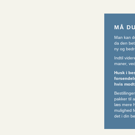
MÅ D
Man kan de
da den beta
ny og bedr
Indtil vid
maner, ved 
Husk i be
forsendel
hvis modt
Bestillin
pakker til
læs mere 
mulighed f
det i din be