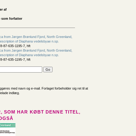
er af
 som forfatter
ca from Jørgen Brønlund Fjord, North Greenland,
description of Diaphana vedelsbyae n.sp.
8-87-635-1195-7, hft
ca from Jørgen Brønlund Fjord, North Greenland,
description of Diaphana vedelsbyae n.sp.
8-87-635-1195-7, hft
iggøres med navn og e-mail. Forlaget forbeholder sig ret til at
delade indlæg.
, SOM HAR KØBT DENNE TITEL,
OGSÅ