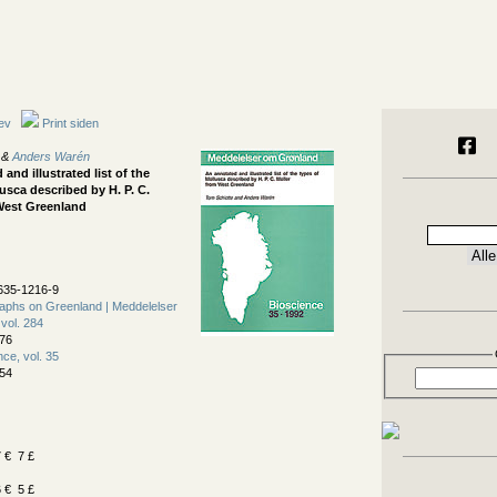
ev
Print siden
&
Anders Warén
and illustrated list of the
usca described by H. P. C.
West Greenland
635-1216-9
phs on Greenland | Meddelelser
vol. 284
76
nce, vol. 35
54
 € 7 £
 € 5 £