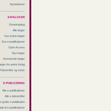
Nyhedsbrev
KATALOGER
Emnekatalog
Alle bøger
Kun trykte bøger
Kun e-publikationer
Open Access
Nye bøger
Kommende bøger
øger fra andre forlag
Tidsskrifter og serier
E-PUBLICERING
Alle e-publikationer
Alle e-tidsskrifter
n gratis e-publikation
ælp til e-publikationer