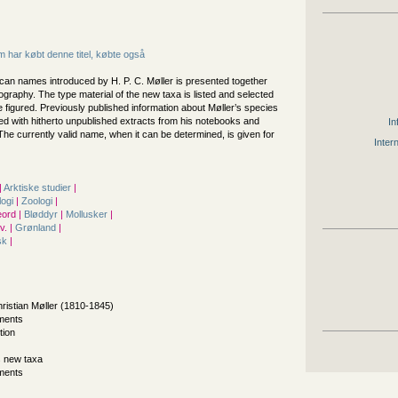
 har købt denne titel, købte også
uscan names introduced by H. P. C. Møller is presented together
iography. The type material of the new taxa is listed and selected
figured. Previously published information about Møller’s species
ed with hitherto unpublished extracts from his notebooks and
In
he currently valid name, when it can be determined, is given for
Inter
|
Arktiske studier
|
logi
|
Zoologi
|
ord |
Bløddyr
|
Mollusker
|
. |
Grønland
|
sk
|
ristian Møller (1810-1845)
ments
tion
's new taxa
ments