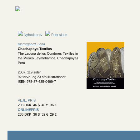
Nyhedsbrev
Print siden
Bjerregaard, Lena
Chachapoya Textiles
The Laguna de los Condores Textiles in
the Museo Leymebamba, Chachapoyas,
Peru
2007, 119 sider
92 farve- og 23 s/h illustrationer
ISBN 978-87-635-0499-7
VEJL. PRIS
298 DKK 46 $ 40 € 36 £
ONLINEPRIS
238 DKK 36 $ 32 € 29 £