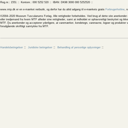
Reg.nr.: 1551
Kontonr.: 000 5252 520
IBAN: DK98 3000 000 5252520
www.mtp.dk er en e-mærket netbutik, og derfor har du altid adgang til e-mærkets gratis
Forbrugerhotline
, 
©2004–2020 Museum Tusculanums Forlag. Alle rettigheder forbeholdes. Ved brug af dette site anerkender og
eller tredjemand fra hvem MTF afleder sine rettigheder, samt at indholdet er ophavsretligt beskyttet og ik
MTF. Du anerkender og accepterer yderligere, at varemærker, kendetegn, varenavne, logoer og produkter v
forudgående skriftligt samtykke fra MTF.
Handelsbetingelser
Juridiske betingelser
Behandling af personlige oplysninger