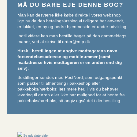
MÅ DU BARE EJE DENNE BOG?
Man kan desværre ikke købe direkte i vores webshop
lige nu da den betalingsløsning vi tidligere har anvendt,
er lukket; en ny og bedre hjemmeside er under udvikling.
Indtil videre kan man bestille bøger på den gammeldags
maner, ved at skrive til
order@mtp.dk
.
Husk i bestillingen at angive modtagerens navn,
forsendelsesadresse og mobilnummer (samt
mailadresse hvis modtageren er en anden end dig
selv).
Bestillinger sendes med PostNord, som udgangspunkt
som pakker til afhentning i pakkeshop eller
pakkeboks/nærboks;
læs mere her
. Hvis du behøver
levering til døren eller ikke har mulighed for at hente fra
pakkeboks/nærboks, så angiv også det i din bestilling.
Se udvalgte sider