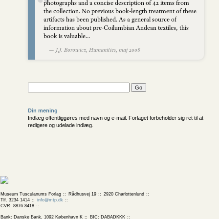
photographs and a concise description of 42 items from
the collection. No previous book-length treatment of these
artifacts has been published. As a general source of
information about pre-Coilumbian Andean textiles, this
book is valuable…
— J.J. Borowicz, Humanities, maj 2008
Din mening
Indlæg offentliggøres med navn og e-mail. Forlaget forbeholder sig ret til at
redigere og udelade indlæg.
Museum Tusculanums Forlag
Rådhusvej 19
2920 Charlottenlund
Tlf. 3234 1414
info@mtp.dk
CVR: 8876 8418
Bank: Danske Bank, 1092 København K
BIC: DABADKKK