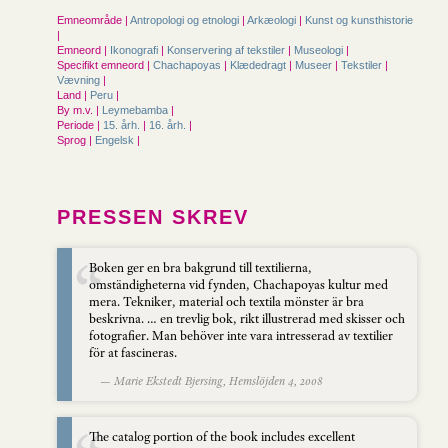
Emneområde |
Antropologi og etnologi
|
Arkæologi
|
Kunst og kunsthistorie
|
Emneord |
Ikonografi
|
Konservering af tekstiler
|
Museologi
|
Specifikt emneord |
Chachapoyas
|
Klædedragt
|
Museer
|
Tekstiler
|
Vævning
|
Land |
Peru
|
By m.v. |
Leymebamba
|
Periode |
15. årh.
|
16. årh.
|
Sprog |
Engelsk
|
PRESSEN SKREV
Boken ger en bra bakgrund till textilierna,
omständigheterna vid fynden, Chachapoyas kultur med
mera. Tekniker, material och textila mönster är bra
beskrivna. … en trevlig bok, rikt illustrerad med skisser och
fotografier. Man behöver inte vara intresserad av textilier
för at fascineras.
— Marie Ekstedt Bjersing, Hemslöjden 4, 2008
The catalog portion of the book includes excellent