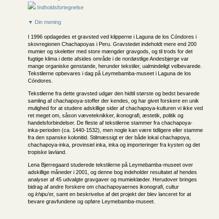
Indholdsfortegnelse
▼ Din mening
I 1996 opdagedes et gravsted ved klipperne i Laguna de los Cóndores i
skovregionen Chachapoyas i Peru. Gravstedet indeholdt mere end 200
mumier og skeletter med store mængder gravgods, og til trods for det
fugtige klima i dette afsides område i de nordøstlige Andesbjerge var
mange organiske genstande, herunder tekstiler, ualmindeligt velbevarede.
Tekstilerne opbevares i dag på Leymebamba-museet i Laguna de los
Cóndores.
Tekstilerne fra dette gravsted udgør den hidtil største og bedst bevarede
samling af chachapoya-stoffer der kendes, og har givet forskere en unik
mulighed for at studere adskillige sider af chachapoya-kulturen vi ikke ved
ret meget om, såson væveteknikker, ikonografi, æstetik, politik og
handelsforbindelser. De fleste af tekstilerne stammer fra chachapoya-
inka-perioden (ca. 1440-1532), men nogle kan være tidligere eller stamme
fra den spanske kolonitid. Stilmæssigt er der både lokal chachapoya,
chachapoya-inka, provinsiel inka, inka og importeringer fra kysten og det
tropiske lavland.
Lena Bjerregaard studerede tekstilerne på Leymebamba-museet over
adskillige måneder i 2001, og denne bog indeholder resultatet af hendes
analyser af 45 udvalgte gravgaver og mumieklæder. Herudover bringes
bidrag af andre forskere om chachapoyaernes ikonografi, cultur
og
khipu
’er, samt en beskrivelse af det projekt der blev lanceret for at
bevare gravfundene og opføre Leymebamba-museet.