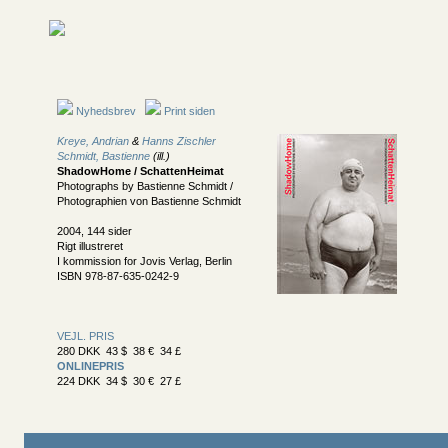
Nyhedsbrev
Print siden
Kreye, Andrian
&
Hanns Zischler
Schmidt, Bastienne
(ill.)
ShadowHome / SchattenHeimat
Photographs by Bastienne Schmidt /
Photographien von Bastienne Schmidt
2004, 144 sider
Rigt illustreret
I kommission for Jovis Verlag, Berlin
ISBN 978-87-635-0242-9
VEJL. PRIS
280 DKK 43 $ 38 € 34 £
ONLINEPRIS
224 DKK 34 $ 30 € 27 £