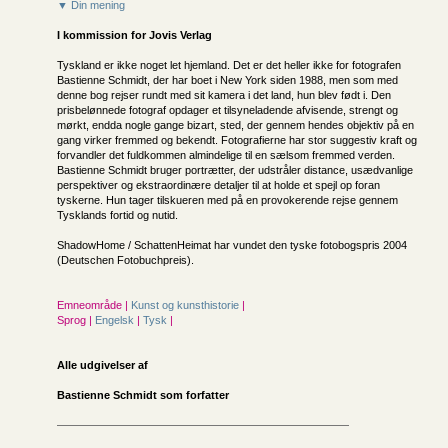
▼ Din mening
I kommission for
Jovis Verlag
Tyskland er ikke noget let hjemland. Det er det heller ikke for fotografen
Bastienne Schmidt, der har boet i New York siden 1988, men som med
denne bog rejser rundt med sit kamera i det land, hun blev født i. Den
prisbelønnede fotograf opdager et tilsyneladende afvisende, strengt og
mørkt, endda nogle gange bizart, sted, der gennem hendes objektiv på en
gang virker fremmed og bekendt. Fotografierne har stor suggestiv kraft og
forvandler det fuldkommen almindelige til en sælsom fremmed verden.
Bastienne Schmidt bruger portrætter, der udstråler distance, usædvanlige
perspektiver og ekstraordinære detaljer til at holde et spejl op foran
tyskerne. Hun tager tilskueren med på en provokerende rejse gennem
Tysklands fortid og nutid.
ShadowHome / SchattenHeimat har vundet den tyske fotobogspris 2004
(Deutschen Fotobuchpreis).
Emneområde |
Kunst og kunsthistorie
|
Sprog |
Engelsk
|
Tysk
|
Alle udgivelser af
Bastienne Schmidt som forfatter