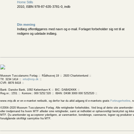
Home Stills
2010, ISBN 978-87-635-3781-0, indb
Din mening
Indlæg offentliggøres med navn og e-mail. Forlaget forbeholder sig ret til at
redigere og udelade indlæg.
Museum Tusculanums Forlag
Rådhusvej 19
2920 Charlottenlund
Tlf. 3234 1414
info@mtp.dk
CVR: 8876 8418
Bank: Danske Bank, 1092 København K
BIC: DABADKKK
Reg.nr.: 1551
Kontonr.: 000 5252 520
IBAN: DK98 3000 000 5252520
www.mtp.dk er en e-mærket netbutik, og derfor har du altid adgang til e-mærkets gratis
Forbrugerhotline
, 
©2004–2020 Museum Tusculanums Forlag. Alle rettigheder forbeholdes. Ved brug af dette site anerkender og
eller tredjemand fra hvem MTF afleder sine rettigheder, samt at indholdet er ophavsretligt beskyttet og ik
MTF. Du anerkender og accepterer yderligere, at varemærker, kendetegn, varenavne, logoer og produkter v
forudgående skriftligt samtykke fra MTF.