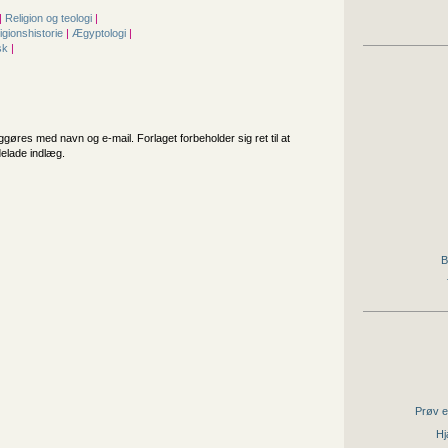
|
Religion og teologi
|
igionshistorie
|
Ægyptologi
|
sk
|
iggøres med navn og e-mail. Forlaget forbeholder sig ret til at
delade indlæg.
B
Prøv e
Hj