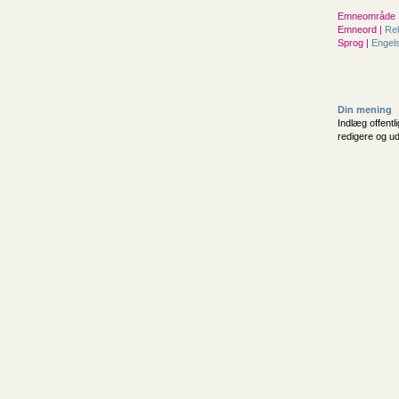
Emneområde 
Emneord |
Rel
Sprog |
Engel
Din mening
Indlæg offentl
redigere og u