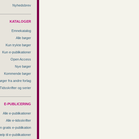
Nyhedsbrev
KATALOGER
Emnekatalog
Alle bøger
Kun trykte bøger
Kun e-publikationer
Open Access
Nye bøger
Kommende bøger
øger fra andre forlag
Tidsskrifter og serier
E-PUBLICERING
Alle e-publikationer
Alle e-tidsskrifter
n gratis e-publikation
ælp til e-publikationer