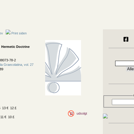
ev
Print siden
 Hermetic Doctrine
88073-78-2
a Graecolatina, vol. 27
89
 13 € 12 £
udsolgt
11 € 10 £