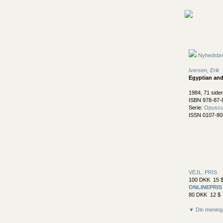
Nyhedsbr
Iversen, Erik
Egyptian and
1984, 71 sider
ISBN 978-87-
Serie:
Opuscul
ISSN 0107-80
VEJL. PRIS
100 DKK 15 $
ONLINEPRIS
80 DKK 12 $ 
▼ Din mening