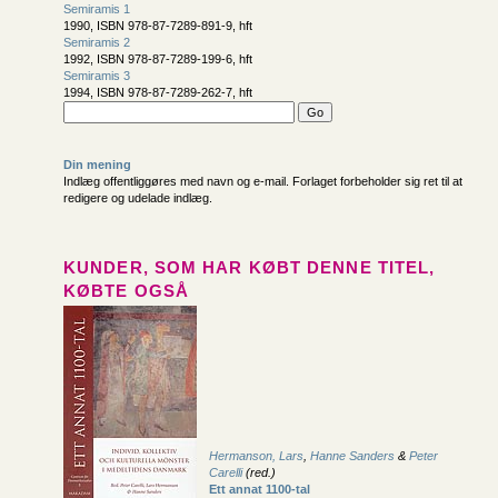
Semiramis 1
1990, ISBN 978-87-7289-891-9, hft
Semiramis 2
1992, ISBN 978-87-7289-199-6, hft
Semiramis 3
1994, ISBN 978-87-7289-262-7, hft
Din mening
Indlæg offentliggøres med navn og e-mail. Forlaget forbeholder sig ret til at
redigere og udelade indlæg.
KUNDER, SOM HAR KØBT DENNE TITEL,
KØBTE OGSÅ
Hermanson, Lars
,
Hanne Sanders
&
Peter
Carelli
(red.)
Ett annat 1100-tal