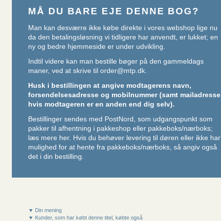
MÅ DU BARE EJE DENNE BOG?
Man kan desværre ikke købe direkte i vores webshop lige nu
da den betalingsløsning vi tidligere har anvendt, er lukket; en
ny og bedre hjemmeside er under udvikling.
Indtil videre kan man bestille bøger på den gammeldags
maner, ved at skrive til
order@mtp.dk
.
Husk i bestillingen at angive modtagerens navn,
forsendelsesadresse og mobilnummer (samt mailadresse
hvis modtageren er en anden end dig selv).
Bestillinger sendes med PostNord, som udgangspunkt som
pakker til afhentning i pakkeshop eller pakkeboks/nærboks;
læs mere her
. Hvis du behøver levering til døren eller ikke har
mulighed for at hente fra pakkeboks/nærboks, så angiv også
det i din bestilling.
▼ Din mening
▼ Kunder, som har købt denne titel, købte også