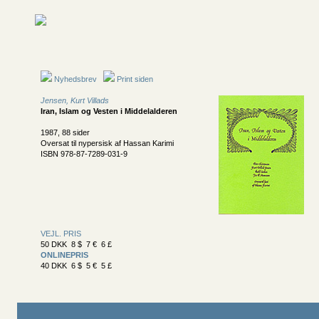
Nyhedsbrev
Print siden
Jensen, Kurt Villads
Iran, Islam og Vesten i Middelalderen
1987, 88 sider
Oversat til nypersisk af Hassan Karimi
ISBN 978-87-7289-031-9
VEJL. PRIS
50 DKK 8 $ 7 € 6 £
ONLINEPRIS
40 DKK 6 $ 5 € 5 £