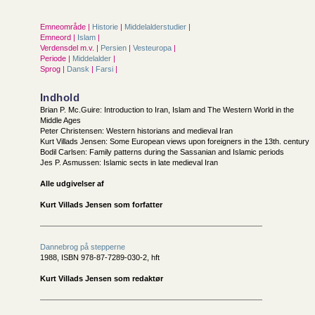
Emneområde |
Historie
|
Middelalderstudier
|
Emneord |
Islam
|
Verdensdel m.v. |
Persien
|
Vesteuropa
|
Periode |
Middelalder
|
Sprog |
Dansk
|
Farsi
|
Indhold
Brian P. Mc.Guire: Introduction to Iran, Islam and The Western World in the
Middle Ages
Peter Christensen: Western historians and medieval Iran
Kurt Villads Jensen: Some European views upon foreigners in the 13th. century
Bodil Carlsen: Family patterns during the Sassanian and Islamic periods
Jes P. Asmussen: Islamic sects in late medieval Iran
Alle udgivelser af
Kurt Villads Jensen som forfatter
Dannebrog på stepperne
1988, ISBN 978-87-7289-030-2, hft
Kurt Villads Jensen som redaktør