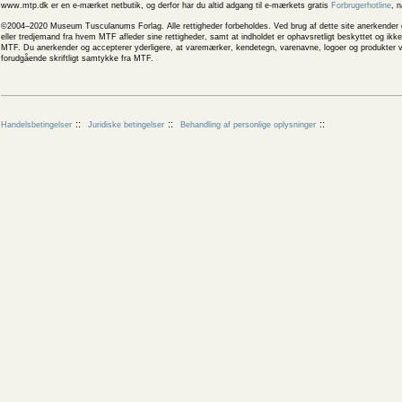
www.mtp.dk er en e-mærket netbutik, og derfor har du altid adgang til e-mærkets gratis
Forbrugerhotline
, 
©2004–2020 Museum Tusculanums Forlag. Alle rettigheder forbeholdes. Ved brug af dette site anerkender og
eller tredjemand fra hvem MTF afleder sine rettigheder, samt at indholdet er ophavsretligt beskyttet og ik
MTF. Du anerkender og accepterer yderligere, at varemærker, kendetegn, varenavne, logoer og produkter v
forudgående skriftligt samtykke fra MTF.
Handelsbetingelser
Juridiske betingelser
Behandling af personlige oplysninger