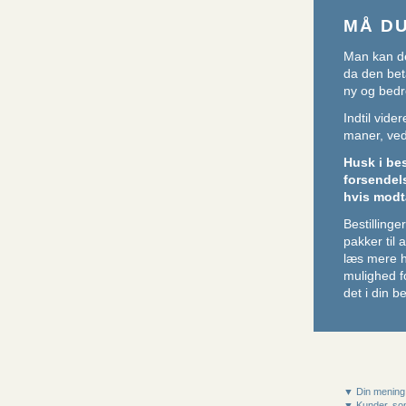
MÅ D
Man kan de
da den beta
ny og bedr
Indtil vid
maner, ved 
Husk i be
forsendel
hvis modt
Bestillin
pakker til
læs mere 
mulighed f
det i din be
▼ Din mening
▼ Kunder, som