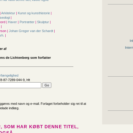
|
Arkitektur
|
Kunst og kunsthistorie
|
seologi
|
ord |
Haver
|
Portrætter
|
Skulptur
|
d
|
rson |
Johan Gregor van der Schardt
|
årh.
|
In
Inter
er af
s de Lichtenberg som forfatter
orfængelighed
8-87-7289-044-9, hft
iggøres med navn og e-mail. Forlaget forbeholder sig ret til at
delade indlæg.
, SOM HAR KØBT DENNE TITEL,
OGSÅ