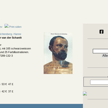
ev
Print siden
ichtenberg, Hanne
 van der Schardt
er
ert, mit 165 schwarzweissen
nd 25 Farbillustrationen.
7289-132-3
 53 € 47 £
 42 € 37 £