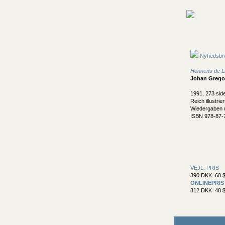
Nyhedsbr
Honnens de L
Johan Gregor
1991, 273 sid
Reich illustri
Wiedergaben u
ISBN 978-87-
VEJL. PRIS
390 DKK 60 $
ONLINEPRIS
312 DKK 48 $