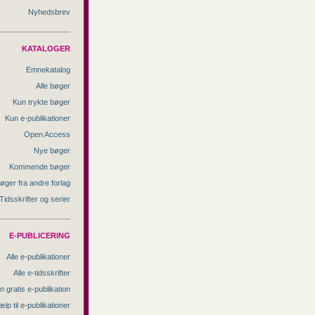
Nyhedsbrev
KATALOGER
Emnekatalog
Alle bøger
Kun trykte bøger
Kun e-publikationer
Open Access
Nye bøger
Kommende bøger
øger fra andre forlag
Tidsskrifter og serier
E-PUBLICERING
Alle e-publikationer
Alle e-tidsskrifter
n gratis e-publikation
ælp til e-publikationer