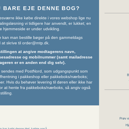
U BARE EJE DENNE BOG?
sværre ikke købe direkte i vores webshop lige nu
lingsløsning vi tidligere har anvendt, er lukket; en
e hjemmeside er under udvikling.
ere kan man bestille bøger på den gammeldags
at skrive til
order@mtp.dk
.
stillingen at angive modtagerens navn,
sesadresse og mobilnummer (samt mailadresse
ageren er en anden end dig selv).
ger sendes med PostNord, som udgangspunkt som
B
 afhentning i pakkeshop eller pakkeboks/nærboks;
her
. Hvis du behøver levering til døren eller ikke har
or at hente fra pakkeboks/nærboks, så angiv også
stilling.
Prøv e
Hj
 har købt denne titel, købte også