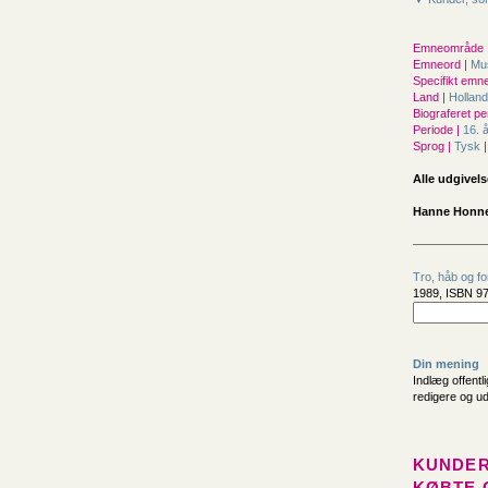
Emneområde 
Emneord |
Mu
Specifikt emne
Land |
Hollan
Biograferet pe
Periode |
16. 
Sprog |
Tysk
|
Alle udgivels
Hanne Honnen
Tro, håb og f
1989, ISBN 97
Din mening
Indlæg offentl
redigere og u
KUNDER
KØBTE 