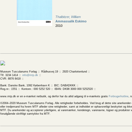
Thalbitzer, William
Ammassalik Eskimo
2010
Museum Tusculanums Forlag
Rådhusvej 19
2920 Charlottenlund
Tlf. 3234 1414
info@mtp.dk
CVR: 8876 8418
Bank: Danske Bank, 1092 København K
BIC: DABADKKK
Reg.nr.: 1551
Kontonr.: 000 5252 520
IBAN: DK98 3000 000 5252520
www.mtp.dk er en e-mærket netbutik, og derfor har du altid adgang til e-mærkets gratis
Forbrugerhotline
, 
©2004–2020 Museum Tusculanums Forlag. Alle rettigheder forbeholdes. Ved brug af dette site anerkender og
eller tredjemand fra hvem MTF afleder sine rettigheder, samt at indholdet er ophavsretligt beskyttet og ik
MTF. Du anerkender og accepterer yderligere, at varemærker, kendetegn, varenavne, logoer og produkter v
forudgående skriftligt samtykke fra MTF.