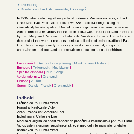
▼ Din mening
▼ Kunder, som har købt denne titel, købte også
In 1935, when collecting ethnographical material in Ammassalik area, in East
Greenland, Paul-Emile Victor took down 720 traditional songs, using the
internatioal phonetic spelling. Most of those songs have now been transcribed
with an orthography largely inspired from official west-greenlandic and translated
by Elisa Maqe and Catherine Enel into both Danish and French. This volume is
the result of that work. It presents a unique collection of extinct traditional East-
Greenlandic songs, mainly drumsongs used in song contest, songs for
entertainment, religious and ceremonial songs, petting songs for children.
Emneområde |
Antropologi og etnologi
|
Musik og musikhistorie
|
Emneord |
Folkemusik
|
Musikkultur
|
Specifikt emneord |
Inuit
|
Sange
|
Verdensdel m.v. |
Grønland
|
Periode |
20. årh.
|
Sprog |
Dansk
|
Fransk
|
Grønlandsk
|
Indhold
Préface de Paul-Emile Victor
Forord af Paul-Emile Victor
Avant-Propos de Catherine Enel
Indledning af Catherine Enel
Manuscrit original de chant transcrit en phonétique internationale par Paul-Emile
Victor/Side fra originalmanuskriptet skrevet med det internationale fonetiske
alfabet ved Paul-Emile Victor