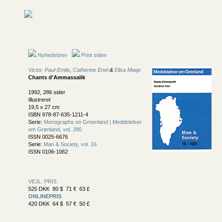
Nyhedsbrev
Print siden
Victor, Paul-Emile
,
Catherine Enel
&
Elisa Maqe
Chants d'Ammassalik
1992, 286 sider
Illustreret
19,5 x 27 cm
ISBN 978-87-635-1211-4
Serie:
Monographs on Greenland | Meddelelser
om Grønland, vol. 280
ISSN 0025-6676
Serie:
Man & Society, vol. 16
ISSN 0106-1062
VEJL. PRIS
525 DKK 80 $ 71 € 63 £
ONLINEPRIS
420 DKK 64 $ 57 € 50 £