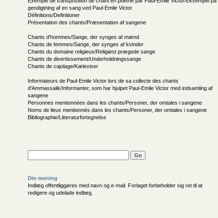
Exemple de transposition de chant en poème par Paul-Emile Victor/Eksempel på
gendigtning af en sang ved Paul-Emile Victor
Définitions/Definitioner
Présentation des chants/Præsentation af sangene
Chants d'hommes/Sange, der synges af mænd
Chants de femmes/Sange, der synges af kvinder
Chants du domaine religieux/Religiøst prægede sange
Chants de divertissement/Underholdningssange
Chants de cajolage/Kæleviser
Informateurs de Paul-Emile Victor lors de sa collecte des chants
d'Ammassalik/Informanter, som har hjulpet Paul-Emile Victor med indsamling af
sangene
Personnes mentionnées dans les chants/Personer, der omtales i sangene
Noms de lieux mentionnés dans les chants/Personer, der omtales i sangene
Bibliographie/Litteraturfortegnelse
Din mening
Indlæg offentliggøres med navn og e-mail. Forlaget forbeholder sig ret til at
redigere og udelade indlæg.