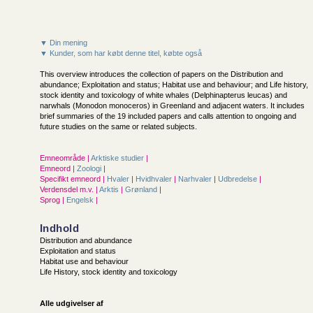
▼ Din mening
▼ Kunder, som har købt denne titel, købte også
This overview introduces the collection of papers on the Distribution and
abundance; Exploitation and status; Habitat use and behaviour; and Life history,
stock identity and toxicology of white whales (Delphinapterus leucas) and
narwhals (Monodon monoceros) in Greenland and adjacent waters. It includes
brief summaries of the 19 included papers and calls attention to ongoing and
future studies on the same or related subjects.
Emneområde |
Arktiske studier
|
Emneord |
Zoologi
|
Specifikt emneord |
Hvaler
|
Hvidhvaler
|
Narhvaler
|
Udbredelse
|
Verdensdel m.v. |
Arktis
|
Grønland
|
Sprog |
Engelsk
|
Indhold
Distribution and abundance
Exploitation and status
Habitat use and behaviour
Life History, stock identity and toxicology
Alle udgivelser af