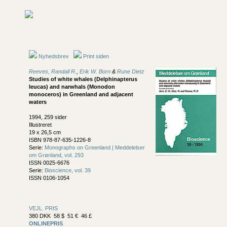
Nyhedsbrev
Print siden
Reeves, Randall R.
,
Erik W. Born
&
Rune Dietz
Studies of white whales (Delphinapterus
leucas) and narwhals (Monodon
monoceros) in Greenland and adjacent
waters
1994, 259 sider
Illustreret
19 x 26,5 cm
ISBN 978-87-635-1226-8
Serie:
Monographs on Greenland | Meddelelser
om Grønland, vol. 293
ISSN 0025-6676
Serie:
Bioscience, vol. 39
ISSN 0106-1054
VEJL. PRIS
380 DKK 58 $ 51 € 46 £
ONLINEPRIS