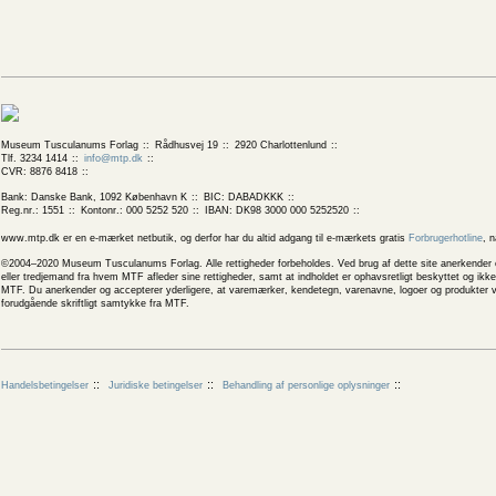
Museum Tusculanums Forlag
Rådhusvej 19
2920 Charlottenlund
Tlf. 3234 1414
info@mtp.dk
CVR: 8876 8418
Bank: Danske Bank, 1092 København K
BIC: DABADKKK
Reg.nr.: 1551
Kontonr.: 000 5252 520
IBAN: DK98 3000 000 5252520
www.mtp.dk er en e-mærket netbutik, og derfor har du altid adgang til e-mærkets gratis
Forbrugerhotline
, 
©2004–2020 Museum Tusculanums Forlag. Alle rettigheder forbeholdes. Ved brug af dette site anerkender og
eller tredjemand fra hvem MTF afleder sine rettigheder, samt at indholdet er ophavsretligt beskyttet og ik
MTF. Du anerkender og accepterer yderligere, at varemærker, kendetegn, varenavne, logoer og produkter v
forudgående skriftligt samtykke fra MTF.
Handelsbetingelser
Juridiske betingelser
Behandling af personlige oplysninger