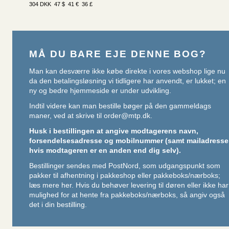
304 DKK 47 $ 41 € 36 £
MÅ DU BARE EJE DENNE BOG?
Man kan desværre ikke købe direkte i vores webshop lige nu
da den betalingsløsning vi tidligere har anvendt, er lukket; en
ny og bedre hjemmeside er under udvikling.
Indtil videre kan man bestille bøger på den gammeldags
maner, ved at skrive til
order@mtp.dk
.
Husk i bestillingen at angive modtagerens navn,
forsendelsesadresse og mobilnummer (samt mailadresse
hvis modtageren er en anden end dig selv).
Bestillinger sendes med PostNord, som udgangspunkt som
pakker til afhentning i pakkeshop eller pakkeboks/nærboks;
læs mere her
. Hvis du behøver levering til døren eller ikke har
mulighed for at hente fra pakkeboks/nærboks, så angiv også
det i din bestilling.