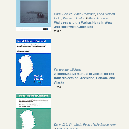
Born, Erik W.
,
Anna Heilmann
,
Lene Kielsen
Holm
,
Kristin L. Laidre
&
Maria Iversen
Walruses and the Walrus Hunt in West
and Northwest Greenland
2017
Fortescue, Michael
A comparative manual of affixes for the
Inuit dialects of Greenland, Canada, and
Alaska
1983
Born, Erik W.
,
Mads Peter Heide-Jørgensen
&
Rolph A. Davis