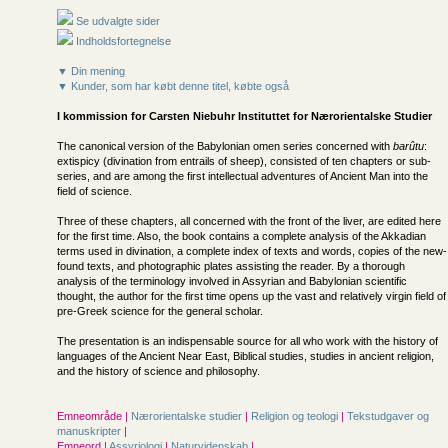
Se udvalgte sider
Indholdsfortegnelse
▼ Din mening
▼ Kunder, som har købt denne titel, købte også
I kommission for
Carsten Niebuhr Instituttet for Nærorientalske Studier
The canonical version of the Babylonian omen series concerned with
barûtu
:
extispicy (divination from entrails of sheep), consisted of ten chapters or sub-
series, and are among the first intellectual adventures of Ancient Man into the
field of science.
Three of these chapters, all concerned with the front of the liver, are edited here
for the first time. Also, the book contains a complete analysis of the Akkadian
terms used in divination, a complete index of texts and words, copies of the new-
found texts, and photographic plates assisting the reader. By a thorough
analysis of the terminology involved in Assyrian and Babylonian scientific
thought, the author for the first time opens up the vast and relatively virgin field of
pre-Greek science for the general scholar.
The presentation is an indispensable source for all who work with the history of
languages of the Ancient Near East, Biblical studies, studies in ancient religion,
and the history of science and philosophy.
Emneområde |
Nærorientalske studier
|
Religion og teologi
|
Tekstudgaver og
manuskripter
|
Emneord |
Assyriologi
|
Naturvidenskab
|