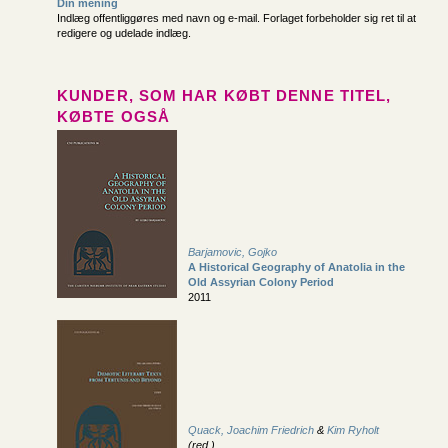
Din mening
Indlæg offentliggøres med navn og e-mail. Forlaget forbeholder sig ret til at
redigere og udelade indlæg.
KUNDER, SOM HAR KØBT DENNE TITEL,
KØBTE OGSÅ
Barjamovic, Gojko
A Historical Geography of Anatolia in the
Old Assyrian Colony Period
2011
Quack, Joachim Friedrich
&
Kim Ryholt
(red.)