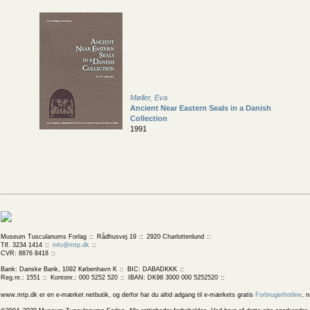
Møller, Eva
Ancient Near Eastern Seals in a Danish
Collection
1991
Museum Tusculanums Forlag
Rådhusvej 19
2920 Charlottenlund
Tlf. 3234 1414
info@mtp.dk
CVR: 8876 8418
Bank: Danske Bank, 1092 København K
BIC: DABADKKK
Reg.nr.: 1551
Kontonr.: 000 5252 520
IBAN: DK98 3000 000 5252520
www.mtp.dk er en e-mærket netbutik, og derfor har du altid adgang til e-mærkets gratis
Forbrugerhotline
, 