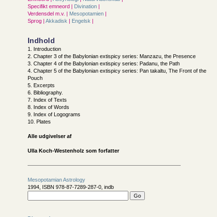
Specifikt emneord |
Divination
|
Verdensdel m.v. |
Mesopotamien
|
Sprog |
Akkadisk
|
Engelsk
|
Indhold
1. Introduction
2. Chapter 3 of the Babylonian extispicy series: Manzazu, the Presence
3. Chapter 4 of the Babylonian extispicy series: Padanu, the Path
4. Chapter 5 of the Babylonian extispicy series: Pan takaltu, The Front of the
Pouch
5. Excerpts
6. Bibliography.
7. Index of Texts
8. Index of Words
9. Index of Logograms
10. Plates
Alle udgivelser af
Ulla Koch-Westenholz som forfatter
Mesopotamian Astrology
1994, ISBN 978-87-7289-287-0, indb