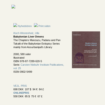
Nyhedsbrev
Print siden
Koch-Westenholz, Ulla
Babylonian Liver Omens
The Chapters Manzazu, Padanu and Pan
Takalti of the Babylonian Extispicy Series
mainly from Assurbanipal's Library
2000, 580 sider
Illustrated
ISBN 978-87-7289-620-5
Serie:
Carsten Niebuhr Institute Publications,
vol. 25
ISSN 0902-5499
VEJL. PRIS
698 DKK 107 $ 94 € 84 £
ONLINEPRIS
558 DKK 85 $ 75 € 67 £