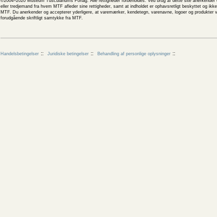
©2004–2020 Museum Tusculanums Forlag. Alle rettigheder forbeholdes. Ved brug af dette site anerkender og
eller tredjemand fra hvem MTF afleder sine rettigheder, samt at indholdet er ophavsretligt beskyttet og ik
MTF. Du anerkender og accepterer yderligere, at varemærker, kendetegn, varenavne, logoer og produkter v
forudgående skriftligt samtykke fra MTF.
Handelsbetingelser
Juridiske betingelser
Behandling af personlige oplysninger