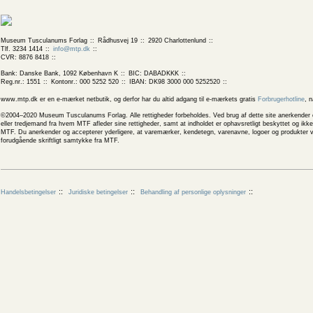
Museum Tusculanums Forlag
Rådhusvej 19
2920 Charlottenlund
Tlf. 3234 1414
info@mtp.dk
CVR: 8876 8418
Bank: Danske Bank, 1092 København K
BIC: DABADKKK
Reg.nr.: 1551
Kontonr.: 000 5252 520
IBAN: DK98 3000 000 5252520
www.mtp.dk er en e-mærket netbutik, og derfor har du altid adgang til e-mærkets gratis
Forbrugerhotline
, 
©2004–2020 Museum Tusculanums Forlag. Alle rettigheder forbeholdes. Ved brug af dette site anerkender og
eller tredjemand fra hvem MTF afleder sine rettigheder, samt at indholdet er ophavsretligt beskyttet og ik
MTF. Du anerkender og accepterer yderligere, at varemærker, kendetegn, varenavne, logoer og produkter v
forudgående skriftligt samtykke fra MTF.
Handelsbetingelser
Juridiske betingelser
Behandling af personlige oplysninger