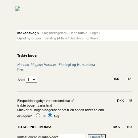
Indkøbsvogn
Salgsbetingelser / Licensaftale
Login /
Opret ny bruger
Betaling (4 trin) / Bestilling
Kvittering
Trykte bøger
Hansen, Mogens Herman
Filologi og Humaniora
Fjern
DKK
118
Antal
Ekspeditionsgebyr ved forsendelse af
DKK 45
trykte bøger: vælg land
Ønsker du bogen/bøgerne sendt til en anden adresse end
din egen?
Ja
Nej
TOTAL INCL. MOMS:
DKK
163
Indtast eventuel rabatkode: