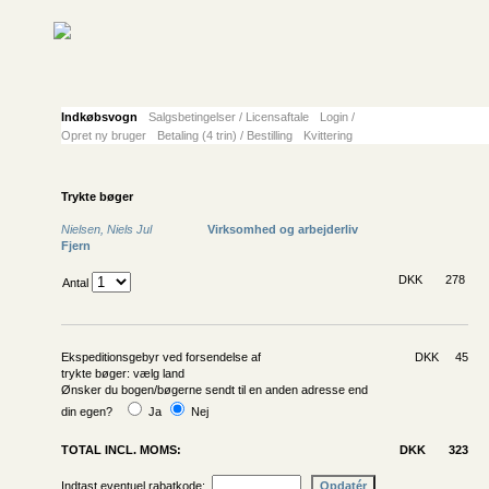
Indkøbsvogn
Salgsbetingelser / Licensaftale
Login /
Opret ny bruger
Betaling (4 trin) / Bestilling
Kvittering
Trykte bøger
Nielsen, Niels Jul
Virksomhed og arbejderliv
Fjern
DKK
278
Antal
Ekspeditionsgebyr ved forsendelse af
DKK 45
trykte bøger: vælg land
Ønsker du bogen/bøgerne sendt til en anden adresse end
din egen?
Ja
Nej
TOTAL INCL. MOMS:
DKK
323
Indtast eventuel rabatkode: