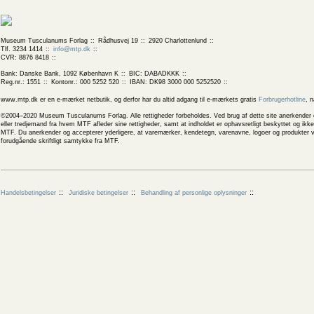
Museum Tusculanums Forlag
Rådhusvej 19
2920 Charlottenlund
Tlf. 3234 1414
info@mtp.dk
CVR: 8876 8418
Bank: Danske Bank, 1092 København K
BIC: DABADKKK
Reg.nr.: 1551
Kontonr.: 000 5252 520
IBAN: DK98 3000 000 5252520
www.mtp.dk er en e-mærket netbutik, og derfor har du altid adgang til e-mærkets gratis
Forbrugerhotline
, 
©2004–2020 Museum Tusculanums Forlag. Alle rettigheder forbeholdes. Ved brug af dette site anerkender og
eller tredjemand fra hvem MTF afleder sine rettigheder, samt at indholdet er ophavsretligt beskyttet og ik
MTF. Du anerkender og accepterer yderligere, at varemærker, kendetegn, varenavne, logoer og produkter v
forudgående skriftligt samtykke fra MTF.
Handelsbetingelser
Juridiske betingelser
Behandling af personlige oplysninger