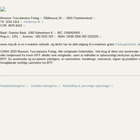
Museum Tusculanums Forlag
Rådhusvej 19
2920 Charlottenlund
Tlf. 3234 1414
info@mtp.dk
CVR: 8876 8418
Bank: Danske Bank, 1092 København K
BIC: DABADKKK
Reg.nr.: 1551
Kontonr.: 000 5252 520
IBAN: DK98 3000 000 5252520
www.mtp.dk er en e-mærket netbutik, og derfor har du altid adgang til e-mærkets gratis
Forbrugerhotline
, 
©2004–2020 Museum Tusculanums Forlag. Alle rettigheder forbeholdes. Ved brug af dette site anerkender og
eller tredjemand fra hvem MTF afleder sine rettigheder, samt at indholdet er ophavsretligt beskyttet og ik
MTF. Du anerkender og accepterer yderligere, at varemærker, kendetegn, varenavne, logoer og produkter v
forudgående skriftligt samtykke fra MTF.
Handelsbetingelser
Juridiske betingelser
Behandling af personlige oplysninger