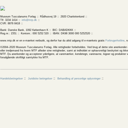
Museum Tusculanums Forlag
Rådhusvej 19
2920 Charlottenlund
Tlf. 3234 1414
info@mtp.dk
CVR: 8876 8418
Bank: Danske Bank, 1092 København K
BIC: DABADKKK
Reg.nr.: 1551
Kontonr.: 000 5252 520
IBAN: DK98 3000 000 5252520
www.mtp.dk er en e-mærket netbutik, og derfor har du altid adgang til e-mærkets gratis
Forbrugerhotline
, 
©2004–2020 Museum Tusculanums Forlag. Alle rettigheder forbeholdes. Ved brug af dette site anerkender og
eller tredjemand fra hvem MTF afleder sine rettigheder, samt at indholdet er ophavsretligt beskyttet og ik
MTF. Du anerkender og accepterer yderligere, at varemærker, kendetegn, varenavne, logoer og produkter v
forudgående skriftligt samtykke fra MTF.
Handelsbetingelser
Juridiske betingelser
Behandling af personlige oplysninger