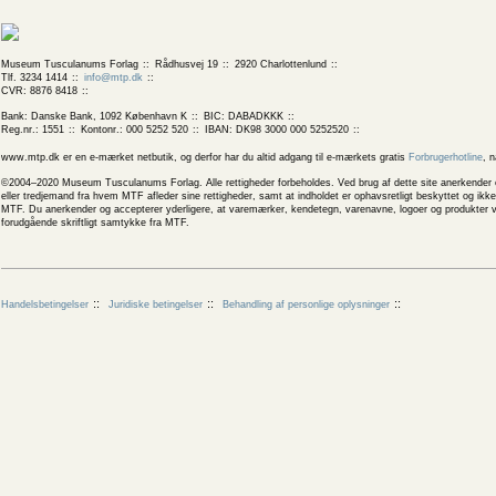
Museum Tusculanums Forlag
Rådhusvej 19
2920 Charlottenlund
Tlf. 3234 1414
info@mtp.dk
CVR: 8876 8418
Bank: Danske Bank, 1092 København K
BIC: DABADKKK
Reg.nr.: 1551
Kontonr.: 000 5252 520
IBAN: DK98 3000 000 5252520
www.mtp.dk er en e-mærket netbutik, og derfor har du altid adgang til e-mærkets gratis
Forbrugerhotline
, 
©2004–2020 Museum Tusculanums Forlag. Alle rettigheder forbeholdes. Ved brug af dette site anerkender og
eller tredjemand fra hvem MTF afleder sine rettigheder, samt at indholdet er ophavsretligt beskyttet og ik
MTF. Du anerkender og accepterer yderligere, at varemærker, kendetegn, varenavne, logoer og produkter v
forudgående skriftligt samtykke fra MTF.
Handelsbetingelser
Juridiske betingelser
Behandling af personlige oplysninger