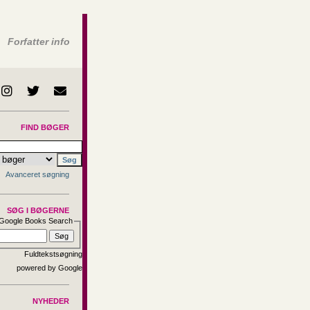
Forfatter info
FIND BØGER
Avanceret søgning
SØG I BØGERNE
Google Books Search
Fuldtekstsøgning
NYHEDER