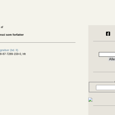
 af
sci som forfatter
nelser (bd. II)
8-87-7289-159-0, hft