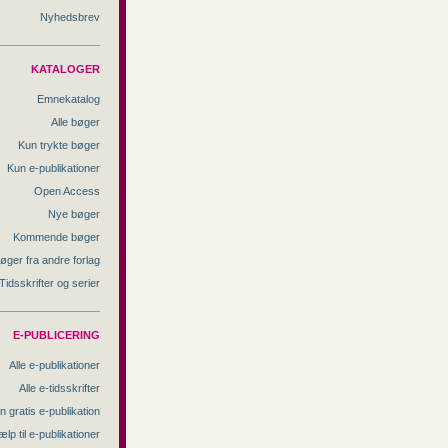
Nyhedsbrev
KATALOGER
Emnekatalog
Alle bøger
Kun trykte bøger
Kun e-publikationer
Open Access
Nye bøger
Kommende bøger
øger fra andre forlag
Tidsskrifter og serier
E-PUBLICERING
Alle e-publikationer
Alle e-tidsskrifter
n gratis e-publikation
ælp til e-publikationer