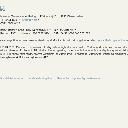
Museum Tusculanums Forlag
Rådhusvej 19
2920 Charlottenlund
Tlf. 3234 1414
info@mtp.dk
CVR: 8876 8418
Bank: Danske Bank, 1092 København K
BIC: DABADKKK
Reg.nr.: 1551
Kontonr.: 000 5252 520
IBAN: DK98 3000 000 5252520
www.mtp.dk er en e-mærket netbutik, og derfor har du altid adgang til e-mærkets gratis
Forbrugerhotline
, 
©2004–2020 Museum Tusculanums Forlag. Alle rettigheder forbeholdes. Ved brug af dette site anerkender og
eller tredjemand fra hvem MTF afleder sine rettigheder, samt at indholdet er ophavsretligt beskyttet og ik
MTF. Du anerkender og accepterer yderligere, at varemærker, kendetegn, varenavne, logoer og produkter v
forudgående skriftligt samtykke fra MTF.
Handelsbetingelser
Juridiske betingelser
Behandling af personlige oplysninger