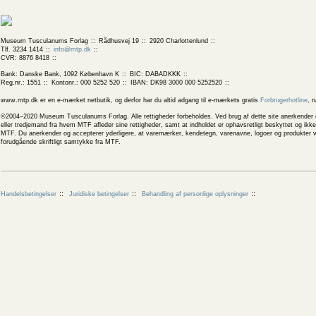
Museum Tusculanums Forlag
Rådhusvej 19
2920 Charlottenlund
Tlf. 3234 1414
info@mtp.dk
CVR: 8876 8418
Bank: Danske Bank, 1092 København K
BIC: DABADKKK
Reg.nr.: 1551
Kontonr.: 000 5252 520
IBAN: DK98 3000 000 5252520
www.mtp.dk er en e-mærket netbutik, og derfor har du altid adgang til e-mærkets gratis
Forbrugerhotline
, 
©2004–2020 Museum Tusculanums Forlag. Alle rettigheder forbeholdes. Ved brug af dette site anerkender og
eller tredjemand fra hvem MTF afleder sine rettigheder, samt at indholdet er ophavsretligt beskyttet og ik
MTF. Du anerkender og accepterer yderligere, at varemærker, kendetegn, varenavne, logoer og produkter v
forudgående skriftligt samtykke fra MTF.
Handelsbetingelser
Juridiske betingelser
Behandling af personlige oplysninger