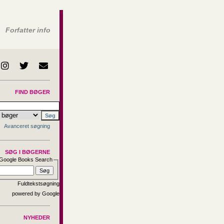
Forfatter info
FIND BØGER
Avanceret søgning
SØG I BØGERNE
Google Books Search
Fuldtekstsøgning
NYHEDER