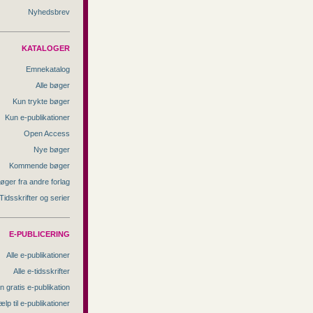
Nyhedsbrev
KATALOGER
Emnekatalog
Alle bøger
Kun trykte bøger
Kun e-publikationer
Open Access
Nye bøger
Kommende bøger
øger fra andre forlag
Tidsskrifter og serier
E-PUBLICERING
Alle e-publikationer
Alle e-tidsskrifter
n gratis e-publikation
ælp til e-publikationer