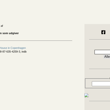
 af
un som udgiver
House in Copenhagen
8-87-635-4259-3, indb