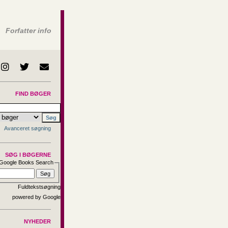
Forfatter info
FIND BØGER
Avanceret søgning
SØG I BØGERNE
Google Books Search
Fuldtekstsøgning
NYHEDER