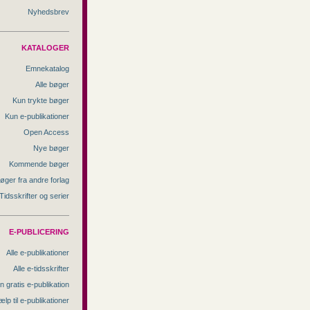
Nyhedsbrev
KATALOGER
Emnekatalog
Alle bøger
Kun trykte bøger
Kun e-publikationer
Open Access
Nye bøger
Kommende bøger
øger fra andre forlag
Tidsskrifter og serier
E-PUBLICERING
Alle e-publikationer
Alle e-tidsskrifter
n gratis e-publikation
ælp til e-publikationer