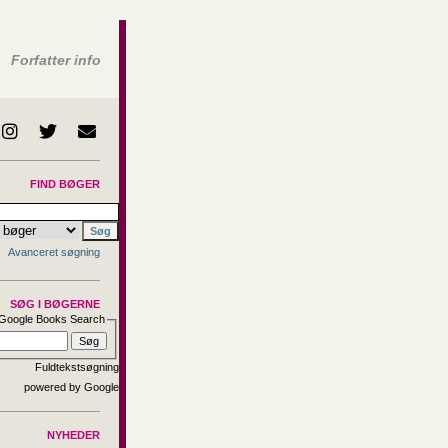
Forfatter info
FIND BØGER
Avanceret søgning
SØG I BØGERNE
Google Books Search
Fuldtekstsøgning
NYHEDER