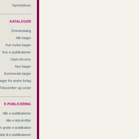
Nyhedsbrev
KATALOGER
Emnekatalog
Alle bøger
Kun trykte bøger
Kun e-publikationer
Open Access
Nye bøger
Kommende bøger
øger fra andre forlag
Tidsskrifter og serier
E-PUBLICERING
Alle e-publikationer
Alle e-tidsskrifter
n gratis e-publikation
ælp til e-publikationer