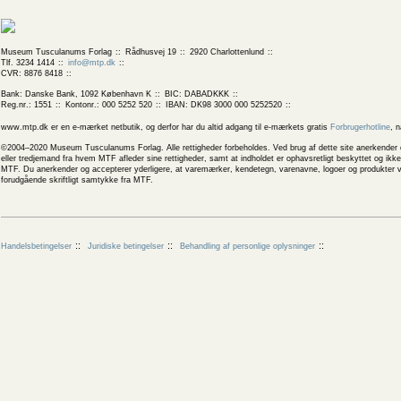
Museum Tusculanums Forlag
Rådhusvej 19
2920 Charlottenlund
Tlf. 3234 1414
info@mtp.dk
CVR: 8876 8418
Bank: Danske Bank, 1092 København K
BIC: DABADKKK
Reg.nr.: 1551
Kontonr.: 000 5252 520
IBAN: DK98 3000 000 5252520
www.mtp.dk er en e-mærket netbutik, og derfor har du altid adgang til e-mærkets gratis
Forbrugerhotline
, 
©2004–2020 Museum Tusculanums Forlag. Alle rettigheder forbeholdes. Ved brug af dette site anerkender og
eller tredjemand fra hvem MTF afleder sine rettigheder, samt at indholdet er ophavsretligt beskyttet og ik
MTF. Du anerkender og accepterer yderligere, at varemærker, kendetegn, varenavne, logoer og produkter v
forudgående skriftligt samtykke fra MTF.
Handelsbetingelser
Juridiske betingelser
Behandling af personlige oplysninger