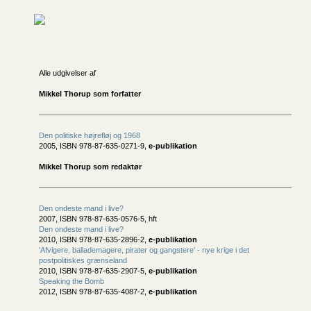
Alle udgivelser af
Mikkel Thorup som forfatter
Den politiske højrefløj og 1968
2005, ISBN 978-87-635-0271-9,
e-publikation
Mikkel Thorup som redaktør
Den ondeste mand i live?
2007, ISBN 978-87-635-0576-5, hft
Den ondeste mand i live?
2010, ISBN 978-87-635-2896-2,
e-publikation
'Afvigere, ballademagere, pirater og gangstere' - nye krige i det
postpolitiskes grænseland
2010, ISBN 978-87-635-2907-5,
e-publikation
Speaking the Bomb
2012, ISBN 978-87-635-4087-2,
e-publikation