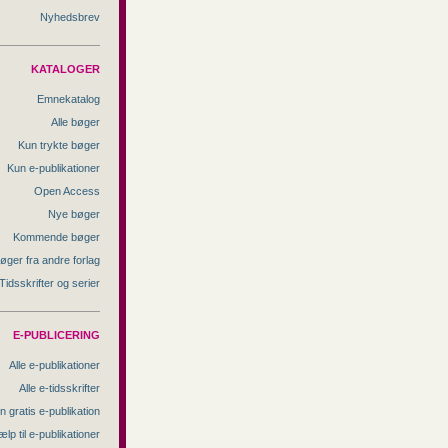
Nyhedsbrev
KATALOGER
Emnekatalog
Alle bøger
Kun trykte bøger
Kun e-publikationer
Open Access
Nye bøger
Kommende bøger
øger fra andre forlag
Tidsskrifter og serier
E-PUBLICERING
Alle e-publikationer
Alle e-tidsskrifter
n gratis e-publikation
ælp til e-publikationer