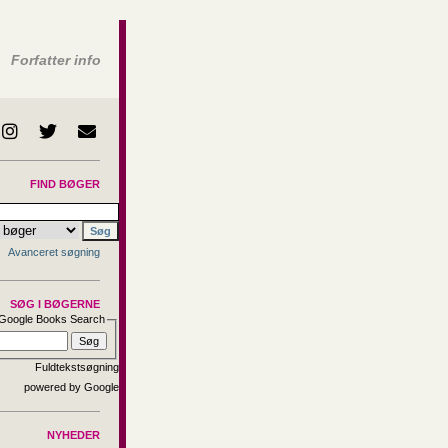
Forfatter info
FIND BØGER
Avanceret søgning
SØG I BØGERNE
Google Books Search
Fuldtekstsøgning
NYHEDER