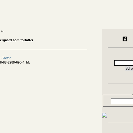
 af
ergaard som forfatter
s
Guder
8-87-7289-698-4, hft