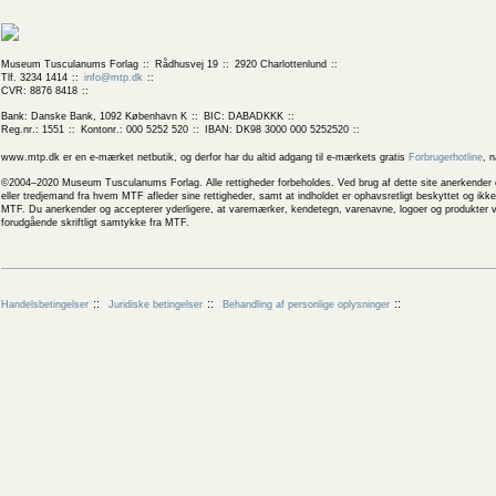
Museum Tusculanums Forlag
Rådhusvej 19
2920 Charlottenlund
Tlf. 3234 1414
info@mtp.dk
CVR: 8876 8418
Bank: Danske Bank, 1092 København K
BIC: DABADKKK
Reg.nr.: 1551
Kontonr.: 000 5252 520
IBAN: DK98 3000 000 5252520
www.mtp.dk er en e-mærket netbutik, og derfor har du altid adgang til e-mærkets gratis
Forbrugerhotline
, 
©2004–2020 Museum Tusculanums Forlag. Alle rettigheder forbeholdes. Ved brug af dette site anerkender og
eller tredjemand fra hvem MTF afleder sine rettigheder, samt at indholdet er ophavsretligt beskyttet og ik
MTF. Du anerkender og accepterer yderligere, at varemærker, kendetegn, varenavne, logoer og produkter v
forudgående skriftligt samtykke fra MTF.
Handelsbetingelser
Juridiske betingelser
Behandling af personlige oplysninger