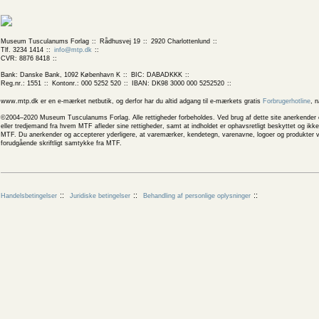
Museum Tusculanums Forlag
Rådhusvej 19
2920 Charlottenlund
Tlf. 3234 1414
info@mtp.dk
CVR: 8876 8418
Bank: Danske Bank, 1092 København K
BIC: DABADKKK
Reg.nr.: 1551
Kontonr.: 000 5252 520
IBAN: DK98 3000 000 5252520
www.mtp.dk er en e-mærket netbutik, og derfor har du altid adgang til e-mærkets gratis
Forbrugerhotline
, 
©2004–2020 Museum Tusculanums Forlag. Alle rettigheder forbeholdes. Ved brug af dette site anerkender og
eller tredjemand fra hvem MTF afleder sine rettigheder, samt at indholdet er ophavsretligt beskyttet og ik
MTF. Du anerkender og accepterer yderligere, at varemærker, kendetegn, varenavne, logoer og produkter v
forudgående skriftligt samtykke fra MTF.
Handelsbetingelser
Juridiske betingelser
Behandling af personlige oplysninger