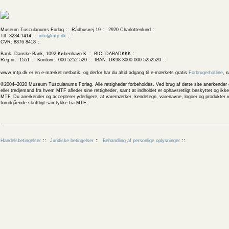
Museum Tusculanums Forlag
Rådhusvej 19
2920 Charlottenlund
Tlf. 3234 1414
info@mtp.dk
CVR: 8876 8418
Bank: Danske Bank, 1092 København K
BIC: DABADKKK
Reg.nr.: 1551
Kontonr.: 000 5252 520
IBAN: DK98 3000 000 5252520
www.mtp.dk er en e-mærket netbutik, og derfor har du altid adgang til e-mærkets gratis
Forbrugerhotline
, 
©2004–2020 Museum Tusculanums Forlag. Alle rettigheder forbeholdes. Ved brug af dette site anerkender og
eller tredjemand fra hvem MTF afleder sine rettigheder, samt at indholdet er ophavsretligt beskyttet og ik
MTF. Du anerkender og accepterer yderligere, at varemærker, kendetegn, varenavne, logoer og produkter v
forudgående skriftligt samtykke fra MTF.
Handelsbetingelser
Juridiske betingelser
Behandling af personlige oplysninger