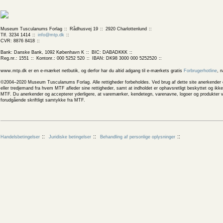
Museum Tusculanums Forlag
Rådhusvej 19
2920 Charlottenlund
Tlf. 3234 1414
info@mtp.dk
CVR: 8876 8418
Bank: Danske Bank, 1092 København K
BIC: DABADKKK
Reg.nr.: 1551
Kontonr.: 000 5252 520
IBAN: DK98 3000 000 5252520
www.mtp.dk er en e-mærket netbutik, og derfor har du altid adgang til e-mærkets gratis
Forbrugerhotline
, 
©2004–2020 Museum Tusculanums Forlag. Alle rettigheder forbeholdes. Ved brug af dette site anerkender og
eller tredjemand fra hvem MTF afleder sine rettigheder, samt at indholdet er ophavsretligt beskyttet og ik
MTF. Du anerkender og accepterer yderligere, at varemærker, kendetegn, varenavne, logoer og produkter v
forudgående skriftligt samtykke fra MTF.
Handelsbetingelser
Juridiske betingelser
Behandling af personlige oplysninger