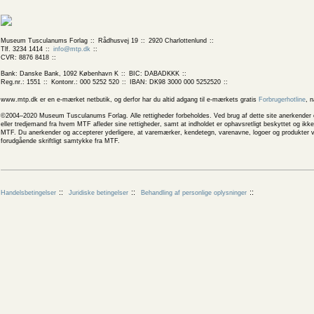
Museum Tusculanums Forlag
Rådhusvej 19
2920 Charlottenlund
Tlf. 3234 1414
info@mtp.dk
CVR: 8876 8418
Bank: Danske Bank, 1092 København K
BIC: DABADKKK
Reg.nr.: 1551
Kontonr.: 000 5252 520
IBAN: DK98 3000 000 5252520
www.mtp.dk er en e-mærket netbutik, og derfor har du altid adgang til e-mærkets gratis
Forbrugerhotline
, 
©2004–2020 Museum Tusculanums Forlag. Alle rettigheder forbeholdes. Ved brug af dette site anerkender og
eller tredjemand fra hvem MTF afleder sine rettigheder, samt at indholdet er ophavsretligt beskyttet og ik
MTF. Du anerkender og accepterer yderligere, at varemærker, kendetegn, varenavne, logoer og produkter v
forudgående skriftligt samtykke fra MTF.
Handelsbetingelser
Juridiske betingelser
Behandling af personlige oplysninger