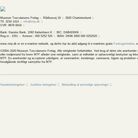
Museum Tusculanums Forlag
Rådhusvej 19
2920 Charlottenlund
Tlf. 3234 1414
info@mtp.dk
CVR: 8876 8418
Bank: Danske Bank, 1092 København K
BIC: DABADKKK
Reg.nr.: 1551
Kontonr.: 000 5252 520
IBAN: DK98 3000 000 5252520
www.mtp.dk er en e-mærket netbutik, og derfor har du altid adgang til e-mærkets gratis
Forbrugerhotline
, 
©2004–2020 Museum Tusculanums Forlag. Alle rettigheder forbeholdes. Ved brug af dette site anerkender og
eller tredjemand fra hvem MTF afleder sine rettigheder, samt at indholdet er ophavsretligt beskyttet og ik
MTF. Du anerkender og accepterer yderligere, at varemærker, kendetegn, varenavne, logoer og produkter v
forudgående skriftligt samtykke fra MTF.
Handelsbetingelser
Juridiske betingelser
Behandling af personlige oplysninger